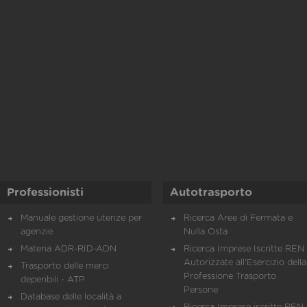
Professionisti
Autotrasporto
Manuale gestione utenze per
Ricerca Aree di Fermata e
agenzie
Nulla Osta
Materia ADR-RID-ADN
Ricerca Imprese Iscritte REN 
Autorizzate all'Esercizio della
Trasporto delle merci
Professione Trasporto
deperibili - ATP
Persone
Database delle località a