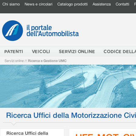
Chi siamo
News e circolari
Catalogo prodotti
Assistenza
Contatti
PATENTI
VEICOLI
SERVIZI ONLINE
CODICE DELL
Servizi online
//
Ricerca e Gestione UMC
Ricerca Uffici della Motorizzazione Civi
Ricerca Uffici della