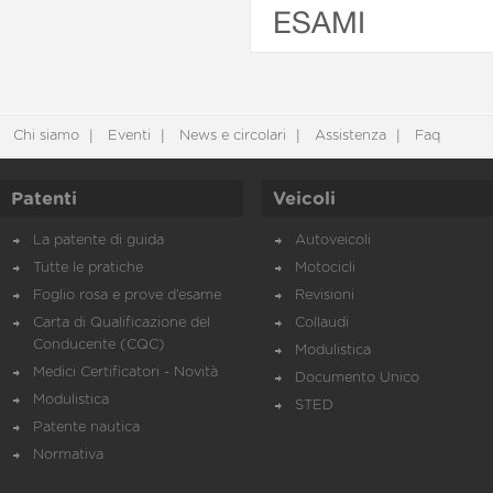
ESAMI
Chi siamo
Eventi
News e circolari
Assistenza
Faq
Patenti
Veicoli
La patente di guida
Autoveicoli
Tutte le pratiche
Motocicli
Foglio rosa e prove d’esame
Revisioni
Carta di Qualificazione del
Collaudi
Conducente (CQC)
Modulistica
Medici Certificatori - Novità
Documento Unico
Modulistica
STED
Patente nautica
Normativa