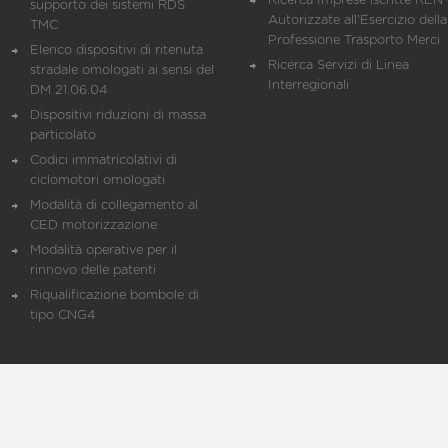
Ricerca Imprese iscritte REN 
supporto dei sistemi RDS
Autorizzate all'Esercizio della
TMC
Professione Trasporto Merci
Elenco dispositivi di ritenuta
Ricerca Servizi di Linea
stradale omologati ai sensi del
Interregionali
DM 21.06.04
Dispositivi riduzioni di massa
particolato
Codici immatricolativi di
ciclomotori omologati
Modalità di collegamento al
CED motorizzazione
Modalità operative per il
rinnovo delle patenti
Riqualificazione bombole di
tipo CNG4