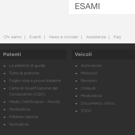
ESAMI
Chi siamo
Eventi
News e circolari
Assistenza
Faq
Patenti
Veicoli
La patente di guida
Autoveicoli
Tutte le pratiche
Motocicli
Foglio rosa e prove d’esame
Revisioni
Carta di Qualificazione del
Collaudi
Conducente (CQC)
Modulistica
Medici Certificatori - Novità
Documento Unico
Modulistica
STED
Patente nautica
Normativa