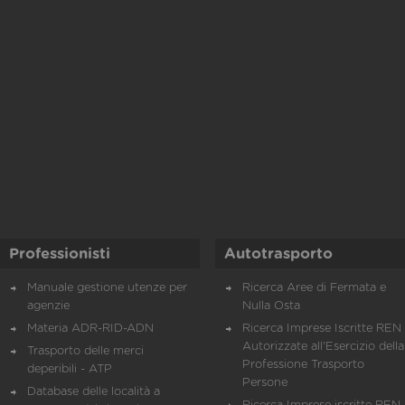
Professionisti
Autotrasporto
Manuale gestione utenze per
Ricerca Aree di Fermata e
agenzie
Nulla Osta
Materia ADR-RID-ADN
Ricerca Imprese Iscritte REN 
Autorizzate all'Esercizio della
Trasporto delle merci
Professione Trasporto
deperibili - ATP
Persone
Database delle località a