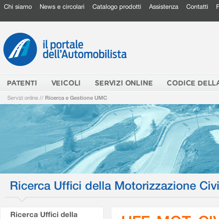
Chi siamo
News e circolari
Catalogo prodotti
Assistenza
Contatti
PATENTI
VEICOLI
SERVIZI ONLINE
CODICE DELL
Servizi online
//
Ricerca e Gestione UMC
Ricerca Uffici della Motorizzazione Civi
Ricerca Uffici della