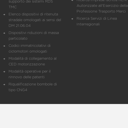
Ricerca Imprese iscritte REN 
supporto dei sistemi RDS
Autorizzate all'Esercizio della
TMC
Professione Trasporto Merci
Elenco dispositivi di ritenuta
Ricerca Servizi di Linea
stradale omologati ai sensi del
Interregionali
DM 21.06.04
Dispositivi riduzioni di massa
particolato
Codici immatricolativi di
ciclomotori omologati
Modalità di collegamento al
CED motorizzazione
Modalità operative per il
rinnovo delle patenti
Riqualificazione bombole di
tipo CNG4