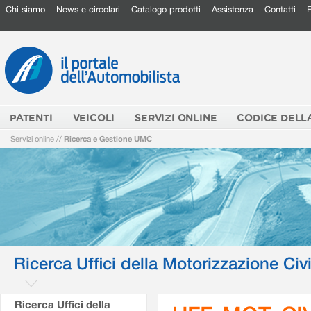
Chi siamo
News e circolari
Catalogo prodotti
Assistenza
Contatti
PATENTI
VEICOLI
SERVIZI ONLINE
CODICE DELL
Servizi online
//
Ricerca e Gestione UMC
Ricerca Uffici della Motorizzazione Civi
Ricerca Uffici della