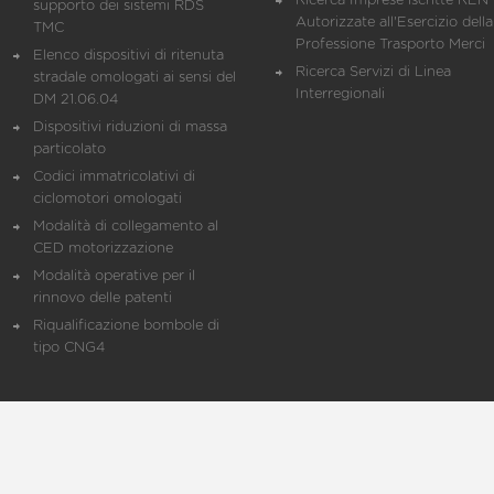
Ricerca Imprese iscritte REN 
supporto dei sistemi RDS
Autorizzate all'Esercizio della
TMC
Professione Trasporto Merci
Elenco dispositivi di ritenuta
Ricerca Servizi di Linea
stradale omologati ai sensi del
Interregionali
DM 21.06.04
Dispositivi riduzioni di massa
particolato
Codici immatricolativi di
ciclomotori omologati
Modalità di collegamento al
CED motorizzazione
Modalità operative per il
rinnovo delle patenti
Riqualificazione bombole di
tipo CNG4