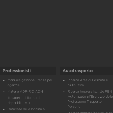
Professionisti
Autotrasporto
Manuale gestione utenze per
Ricerca Aree di Fermata e
agenzie
Nulla Osta
Materia ADR-RID-ADN
Ricerca Imprese Iscritte REN 
Autorizzate all'Esercizio della
Trasporto delle merci
Professione Trasporto
deperibili - ATP
Persone
Database delle località a