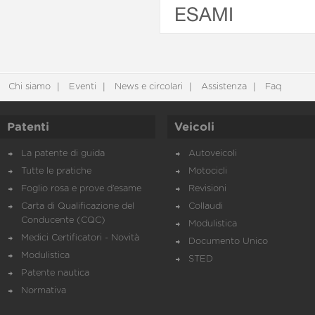
ESAMI
Chi siamo
Eventi
News e circolari
Assistenza
Faq
Patenti
Veicoli
La patente di guida
Autoveicoli
Tutte le pratiche
Motocicli
Foglio rosa e prove d’esame
Revisioni
Carta di Qualificazione del
Collaudi
Conducente (CQC)
Modulistica
Medici Certificatori - Novità
Documento Unico
Modulistica
STED
Patente nautica
Normativa