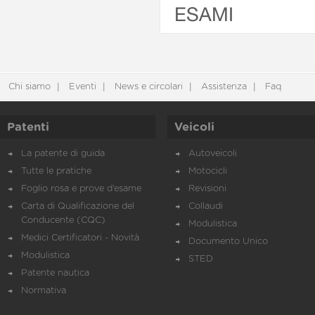
ESAMI
Chi siamo
Eventi
News e circolari
Assistenza
Faq
Patenti
Veicoli
La patente di guida
Autoveicoli
Tutte le pratiche
Motocicli
Foglio rosa e prove d’esame
Revisioni
Carta di Qualificazione del
Collaudi
Conducente (CQC)
Modulistica
Medici Certificatori - Novità
Documento Unico
Modulistica
STED
Patente nautica
Normativa