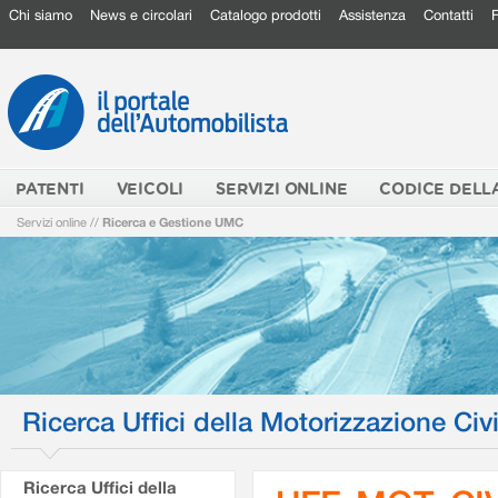
Chi siamo
News e circolari
Catalogo prodotti
Assistenza
Contatti
PATENTI
VEICOLI
SERVIZI ONLINE
CODICE DELL
Servizi online
//
Ricerca e Gestione UMC
Ricerca Uffici della Motorizzazione Civi
Ricerca Uffici della