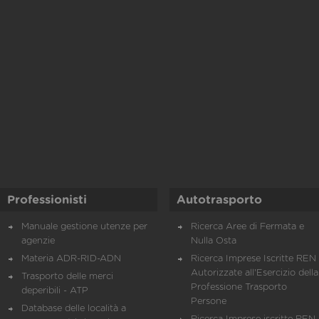
Professionisti
Autotrasporto
Manuale gestione utenze per
Ricerca Aree di Fermata e
agenzie
Nulla Osta
Materia ADR-RID-ADN
Ricerca Imprese Iscritte REN 
Autorizzate all'Esercizio della
Trasporto delle merci
Professione Trasporto
deperibili - ATP
Persone
Database delle località a