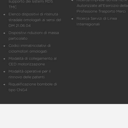
Ricerca Imprese iscritte REN 
supporto dei sistemi RDS
Autorizzate all'Esercizio della
TMC
Professione Trasporto Merci
Elenco dispositivi di ritenuta
Ricerca Servizi di Linea
stradale omologati ai sensi del
Interregionali
DM 21.06.04
Dispositivi riduzioni di massa
particolato
Codici immatricolativi di
ciclomotori omologati
Modalità di collegamento al
CED motorizzazione
Modalità operative per il
rinnovo delle patenti
Riqualificazione bombole di
tipo CNG4