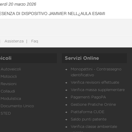
erdì 20 marzo 2026
ESENZA DI DISPOSITIVO JAMMER NELL¿AULA ESAMI
Assistenza
Faq
icoli
Servizi Online
Autoveicoli
Monopattini - Contrassegno
identificativo
Motocicli
Verifica revisioni effettuate
Revisioni
Verifica massa supplementare
Collaudi
Pagamenti PagoPA
Modulistica
Gestione Pratiche Online
Documento Unico
Piattaforma CUDE
STED
Saldo punti patente
Verifica classe ambientale