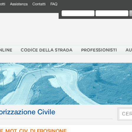
otti
Assistenza
Contatti
FAQ
NLINE
CODICE DELLA STRADA
PROFESSIONISTI
AU
orizzazione Civile
F. MOT. CIV. DI FROSINONE