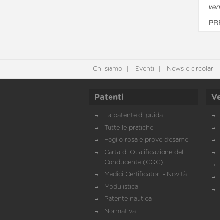
ven
PR
Chi siamo
Eventi
News e circolari
Patenti
Ve
La patente di guida
Tutte le pratiche
Foglio rosa e prove d’esame
Carta di Qualificazione del
Conducente (CQC)
Medici Certificatori - Novità
Modulistica
Patente nautica
Normativa