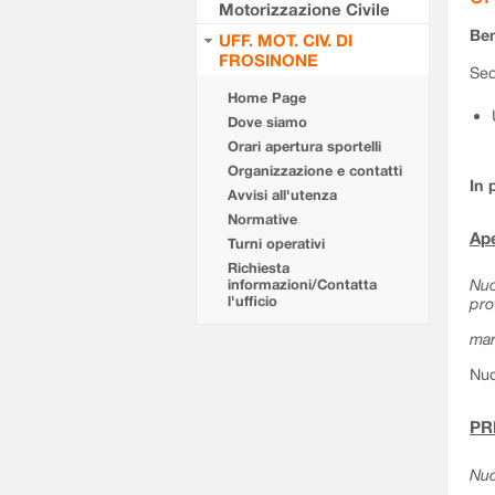
Motorizzazione Civile
Ben
UFF. MOT. CIV. DI
FROSINONE
Sed
Home Page
Dove siamo
Orari apertura sportelli
Organizzazione e contatti
In 
Avvisi all'utenza
Normative
Ape
Turni operativi
Richiesta
Nuo
informazioni/Contatta
l'ufficio
pro
mar
Nuo
PR
Nuo