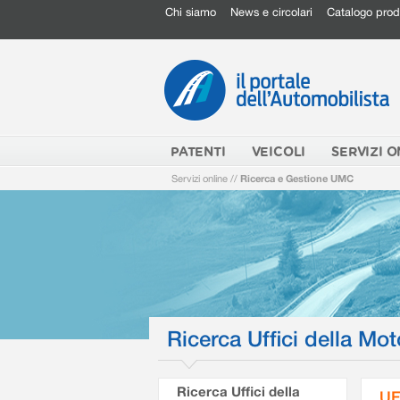
Chi siamo
News e circolari
Catalogo prod
PATENTI
VEICOLI
SERVIZI O
Servizi online
//
Ricerca e Gestione UMC
Ricerca Uffici della Mot
Ricerca Uffici della
UF