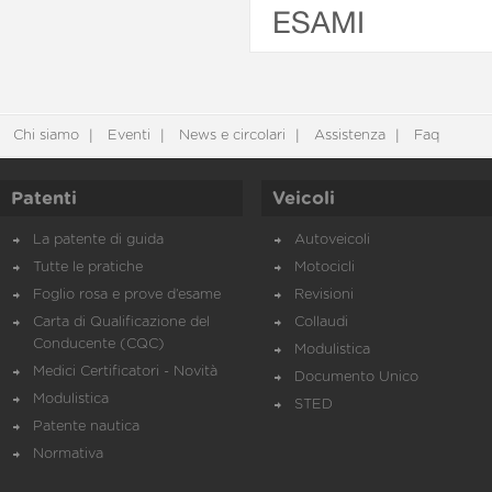
ESAMI
Chi siamo
Eventi
News e circolari
Assistenza
Faq
Patenti
Veicoli
La patente di guida
Autoveicoli
Tutte le pratiche
Motocicli
Foglio rosa e prove d’esame
Revisioni
Carta di Qualificazione del
Collaudi
Conducente (CQC)
Modulistica
Medici Certificatori - Novità
Documento Unico
Modulistica
STED
Patente nautica
Normativa