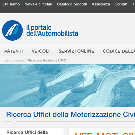
Chi siamo
News e circolari
Catalogo prodotti
Assistenza
Contatti
PATENTI
VEICOLI
SERVIZI ONLINE
CODICE DELL
Servizi online
//
Ricerca e Gestione UMC
Ricerca Uffici della Motorizzazione Civi
Ricerca Uffici della