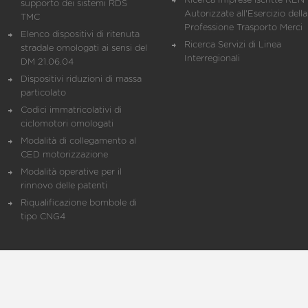
Ricerca Imprese iscritte REN 
supporto dei sistemi RDS
Autorizzate all'Esercizio della
TMC
Professione Trasporto Merci
Elenco dispositivi di ritenuta
Ricerca Servizi di Linea
stradale omologati ai sensi del
Interregionali
DM 21.06.04
Dispositivi riduzioni di massa
particolato
Codici immatricolativi di
ciclomotori omologati
Modalità di collegamento al
CED motorizzazione
Modalità operative per il
rinnovo delle patenti
Riqualificazione bombole di
tipo CNG4