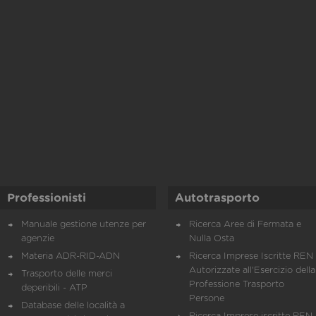
Professionisti
Autotrasporto
Manuale gestione utenze per
Ricerca Aree di Fermata e
agenzie
Nulla Osta
Materia ADR-RID-ADN
Ricerca Imprese Iscritte REN 
Autorizzate all'Esercizio della
Trasporto delle merci
Professione Trasporto
deperibili - ATP
Persone
Database delle località a