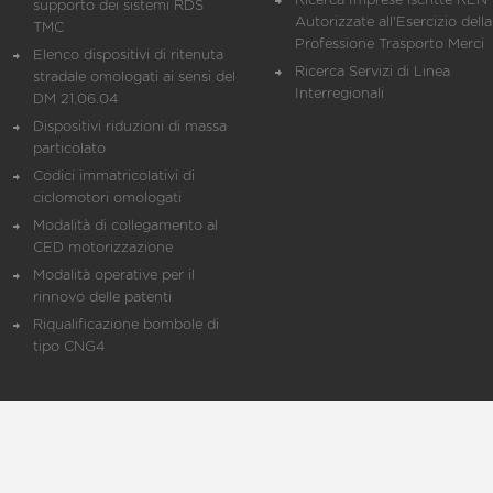
Ricerca Imprese iscritte REN 
supporto dei sistemi RDS
Autorizzate all'Esercizio della
TMC
Professione Trasporto Merci
Elenco dispositivi di ritenuta
Ricerca Servizi di Linea
stradale omologati ai sensi del
Interregionali
DM 21.06.04
Dispositivi riduzioni di massa
particolato
Codici immatricolativi di
ciclomotori omologati
Modalità di collegamento al
CED motorizzazione
Modalità operative per il
rinnovo delle patenti
Riqualificazione bombole di
tipo CNG4