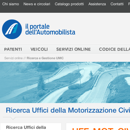
Chi siamo
News e circolari
Catalogo prodotti
Assistenza
Contatti
PATENTI
VEICOLI
SERVIZI ONLINE
CODICE DELL
Servizi online
//
Ricerca e Gestione UMC
Ricerca Uffici della Motorizzazione Civi
Ricerca Uffici della