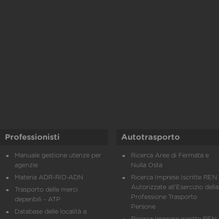
Professionisti
Autotrasporto
Manuale gestione utenze per
Ricerca Aree di Fermata e
agenzie
Nulla Osta
Materia ADR-RID-ADN
Ricerca Imprese Iscritte REN 
Autorizzate all'Esercizio della
Trasporto delle merci
Professione Trasporto
deperibili - ATP
Persone
Database delle località a