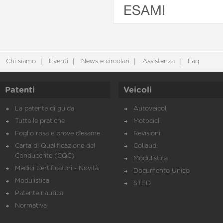
ESAMI
Chi siamo
Eventi
News e circolari
Assistenza
Faq
Patenti
Veicoli
La patente di guida
Autoveicoli
Tutte le pratiche
Motocicli
Foglio rosa e prove d’esame
Revisioni
Carta di Qualificazione del
Collaudi
Conducente (CQC)
Modulistica
Medici Certificatori - Novità
Documento Unico
Modulistica
STED
Patente nautica
Normativa