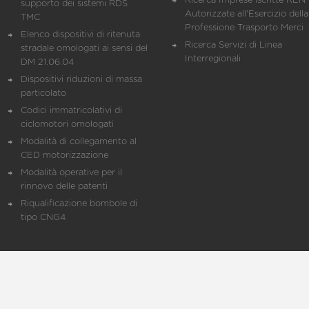
Ricerca Imprese iscritte REN 
supporto dei sistemi RDS
Autorizzate all'Esercizio della
TMC
Professione Trasporto Merci
Elenco dispositivi di ritenuta
Ricerca Servizi di Linea
stradale omologati ai sensi del
Interregionali
DM 21.06.04
Dispositivi riduzioni di massa
particolato
Codici immatricolativi di
ciclomotori omologati
Modalità di collegamento al
CED motorizzazione
Modalità operative per il
rinnovo delle patenti
Riqualificazione bombole di
tipo CNG4