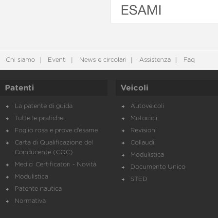
ESAMI
Chi siamo
Eventi
News e circolari
Assistenza
Faq
Patenti
Veicoli
La patente di guida
Autoveicoli
Tutte le pratiche
Motocicli
Foglio rosa e prove d’esame
Revisioni
Carta di Qualificazione del
Collaudi
Conducente (CQC)
Modulistica
Medici Certificatori - Novità
Documento Unico
Modulistica
STED
Patente nautica
Normativa