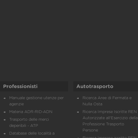
Professionisti
Autotrasporto
Manuale gestione utenze per
Ricerca Aree di Fermata e
agenzie
Nulla Osta
Materia ADR-RID-ADN
Ricerca Imprese Iscritte REN 
Autorizzate all'Esercizio della
Trasporto delle merci
Professione Trasporto
deperibili - ATP
Persone
Database delle località a