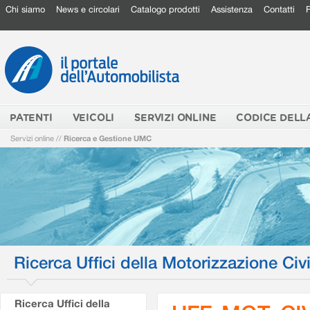
Chi siamo
News e circolari
Catalogo prodotti
Assistenza
Contatti
PATENTI
VEICOLI
SERVIZI ONLINE
CODICE DELL
Servizi online
//
Ricerca e Gestione UMC
Ricerca Uffici della Motorizzazione Civi
Ricerca Uffici della