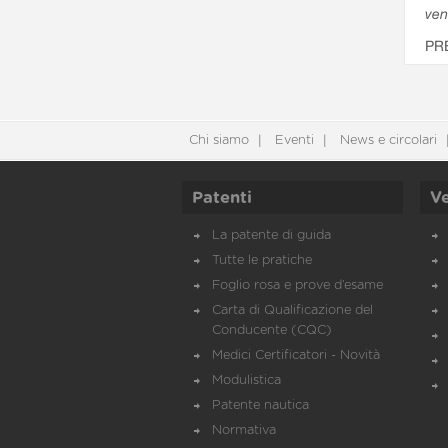
ven
PR
Chi siamo
Eventi
News e circolari
Patenti
Ve
La patente di guida
Tutte le pratiche
Foglio rosa e prove d’esame
Carta di Qualificazione del
Conducente (CQC)
Medici Certificatori - Novità
Modulistica
Patente nautica
Normativa