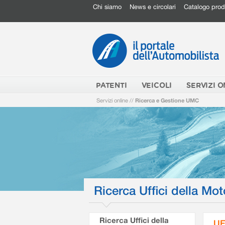
Chi siamo
News e circolari
Catalogo prod
PATENTI
VEICOLI
SERVIZI O
Servizi online
//
Ricerca e Gestione UMC
Ricerca Uffici della Mot
Ricerca Uffici della
UF