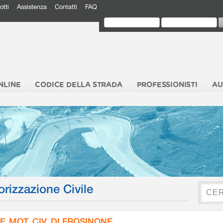
otti
Assistenza
Contatti
FAQ
NLINE
CODICE DELLA STRADA
PROFESSIONISTI
AU
orizzazione Civile
F. MOT. CIV. DI FROSINONE