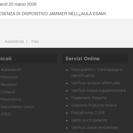
erdì 20 marzo 2026
ESENZA DI DISPOSITIVO JAMMER NELL¿AULA ESAMI
Assistenza
Faq
icoli
Servizi Online
Autoveicoli
Monopattini - Contrassegno
identificativo
Motocicli
Verifica revisioni effettuate
Revisioni
Verifica massa supplementare
Collaudi
Pagamenti PagoPA
Modulistica
Gestione Pratiche Online
Documento Unico
Piattaforma CUDE
STED
Saldo punti patente
Verifica classe ambientale