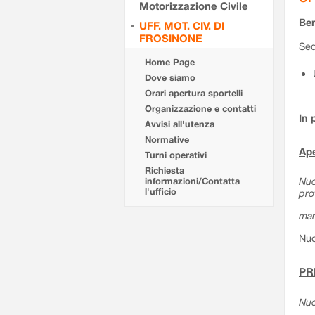
Motorizzazione Civile
Ben
UFF. MOT. CIV. DI
FROSINONE
Sed
Home Page
Dove siamo
Orari apertura sportelli
Organizzazione e contatti
In 
Avvisi all'utenza
Normative
Ape
Turni operativi
Richiesta
Nuo
informazioni/Contatta
l'ufficio
pro
mar
Nuo
PR
Nuo