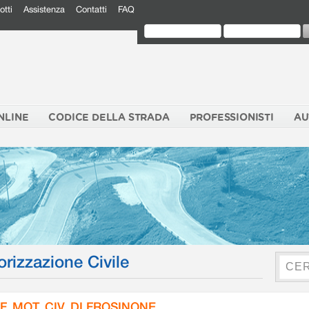
otti
Assistenza
Contatti
FAQ
NLINE
CODICE DELLA STRADA
PROFESSIONISTI
AU
orizzazione Civile
F. MOT. CIV. DI FROSINONE