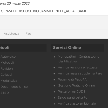
erdì 20 marzo 2026
ESENZA DI DISPOSITIVO JAMMER NELL¿AULA ESAMI
Assistenza
Faq
icoli
Servizi Online
Autoveicoli
Monopattini - Contrassegno
identificativo
Motocicli
Verifica revisioni effettuate
Revisioni
Verifica massa supplementare
Collaudi
Pagamenti PagoPA
Modulistica
Gestione Pratiche Online
Documento Unico
Piattaforma CUDE
STED
Saldo punti patente
Verifica classe ambientale