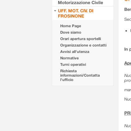
Motorizzazione Civile
Ben
UFF. MOT. CIV. DI
FROSINONE
Sed
Home Page
Dove siamo
Orari apertura sportelli
Organizzazione e contatti
In 
Avvisi all'utenza
Normative
Ape
Turni operativi
Richiesta
Nuo
informazioni/Contatta
l'ufficio
pro
mar
Nuo
PR
Nuo