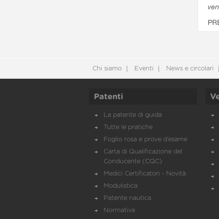
ven
PR
Chi siamo
Eventi
News e circolari
Patenti
Ve
La patente di guida
Tutte le pratiche
Foglio rosa e prove d’esame
Carta di Qualificazione del
Conducente (CQC)
Medici Certificatori - Novità
Modulistica
Patente nautica
Normativa