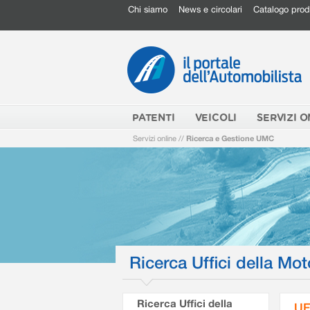
Chi siamo
News e circolari
Catalogo prod
PATENTI
VEICOLI
SERVIZI O
Servizi online
//
Ricerca e Gestione UMC
Ricerca Uffici della Mot
Ricerca Uffici della
UF