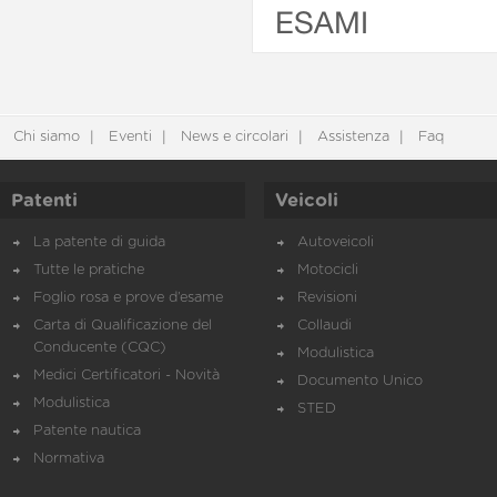
ESAMI
Chi siamo
Eventi
News e circolari
Assistenza
Faq
Patenti
Veicoli
La patente di guida
Autoveicoli
Tutte le pratiche
Motocicli
Foglio rosa e prove d’esame
Revisioni
Carta di Qualificazione del
Collaudi
Conducente (CQC)
Modulistica
Medici Certificatori - Novità
Documento Unico
Modulistica
STED
Patente nautica
Normativa