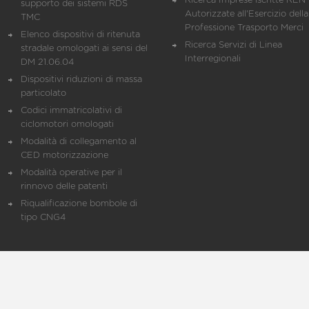
Ricerca Imprese iscritte REN 
supporto dei sistemi RDS
Autorizzate all'Esercizio della
TMC
Professione Trasporto Merci
Elenco dispositivi di ritenuta
Ricerca Servizi di Linea
stradale omologati ai sensi del
Interregionali
DM 21.06.04
Dispositivi riduzioni di massa
particolato
Codici immatricolativi di
ciclomotori omologati
Modalità di collegamento al
CED motorizzazione
Modalità operative per il
rinnovo delle patenti
Riqualificazione bombole di
tipo CNG4