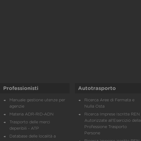
Professionisti
Autotrasporto
Manuale gestione utenze per
Ricerca Aree di Fermata e
agenzie
Nulla Osta
Materia ADR-RID-ADN
Ricerca Imprese Iscritte REN 
Autorizzate all'Esercizio della
Trasporto delle merci
Professione Trasporto
deperibili - ATP
Persone
Database delle località a