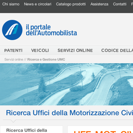
Chi siamo
News e circolari
Catalogo prodotti
Assistenza
Contatti
PATENTI
VEICOLI
SERVIZI ONLINE
CODICE DELL
Servizi online
//
Ricerca e Gestione UMC
Ricerca Uffici della Motorizzazione Civi
Ricerca Uffici della