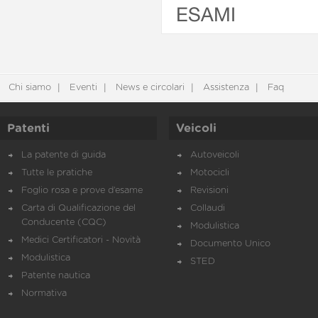
ESAMI
Chi siamo
Eventi
News e circolari
Assistenza
Faq
Patenti
Veicoli
La patente di guida
Autoveicoli
Tutte le pratiche
Motocicli
Foglio rosa e prove d’esame
Revisioni
Carta di Qualificazione del
Collaudi
Conducente (CQC)
Modulistica
Medici Certificatori - Novità
Documento Unico
Modulistica
STED
Patente nautica
Normativa