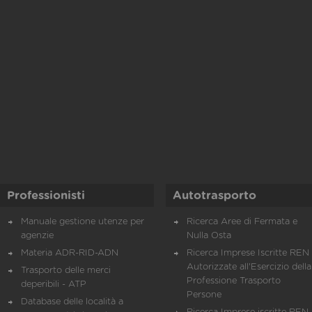
Professionisti
Autotrasporto
Manuale gestione utenze per
Ricerca Aree di Fermata e
agenzie
Nulla Osta
Materia ADR-RID-ADN
Ricerca Imprese Iscritte REN 
Autorizzate all'Esercizio della
Trasporto delle merci
Professione Trasporto
deperibili - ATP
Persone
Database delle località a