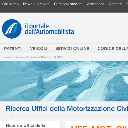
Chi siamo
News e circolari
Catalogo prodotti
Assistenza
Contatti
PATENTI
VEICOLI
SERVIZI ONLINE
CODICE DELL
Servizi online
//
Ricerca e Gestione UMC
Ricerca Uffici della Motorizzazione Civi
Ricerca Uffici della