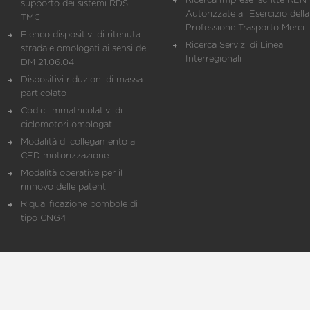
Ricerca Imprese iscritte REN 
supporto dei sistemi RDS
Autorizzate all'Esercizio della
TMC
Professione Trasporto Merci
Elenco dispositivi di ritenuta
Ricerca Servizi di Linea
stradale omologati ai sensi del
Interregionali
DM 21.06.04
Dispositivi riduzioni di massa
particolato
Codici immatricolativi di
ciclomotori omologati
Modalità di collegamento al
CED motorizzazione
Modalità operative per il
rinnovo delle patenti
Riqualificazione bombole di
tipo CNG4