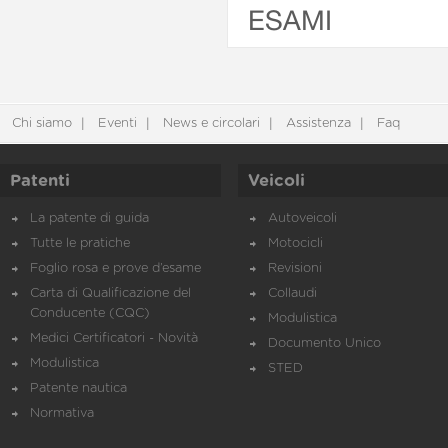
ESAMI
Chi siamo
Eventi
News e circolari
Assistenza
Faq
Patenti
Veicoli
La patente di guida
Autoveicoli
Tutte le pratiche
Motocicli
Foglio rosa e prove d’esame
Revisioni
Carta di Qualificazione del
Collaudi
Conducente (CQC)
Modulistica
Medici Certificatori - Novità
Documento Unico
Modulistica
STED
Patente nautica
Normativa