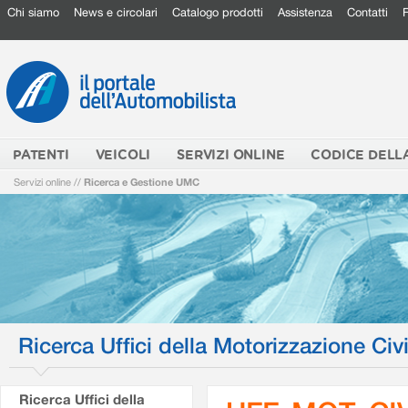
Chi siamo
News e circolari
Catalogo prodotti
Assistenza
Contatti
PATENTI
VEICOLI
SERVIZI ONLINE
CODICE DELL
Servizi online
//
Ricerca e Gestione UMC
Ricerca Uffici della Motorizzazione Civi
Ricerca Uffici della