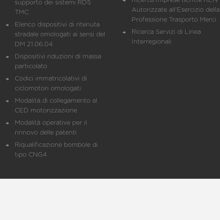
Ricerca Imprese iscritte REN 
supporto dei sistemi RDS
Autorizzate all'Esercizio della
TMC
Professione Trasporto Merci
Elenco dispositivi di ritenuta
Ricerca Servizi di Linea
stradale omologati ai sensi del
Interregionali
DM 21.06.04
Dispositivi riduzioni di massa
particolato
Codici immatricolativi di
ciclomotori omologati
Modalità di collegamento al
CED motorizzazione
Modalità operative per il
rinnovo delle patenti
Riqualificazione bombole di
tipo CNG4