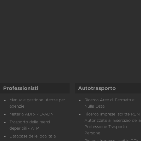
Professionisti
Autotrasporto
Manuale gestione utenze per
Ricerca Aree di Fermata e
agenzie
Nulla Osta
Materia ADR-RID-ADN
Ricerca Imprese Iscritte REN 
Autorizzate all'Esercizio della
Trasporto delle merci
Professione Trasporto
deperibili - ATP
Persone
Database delle località a