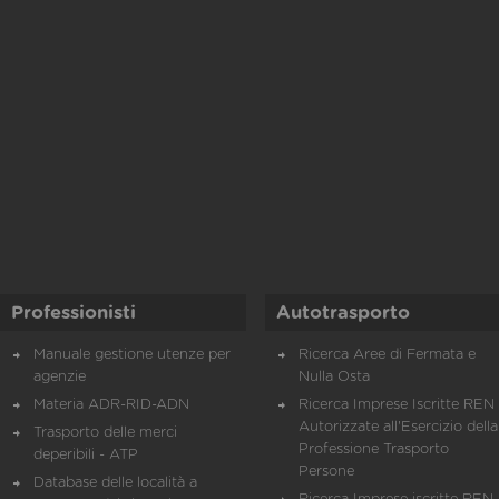
Professionisti
Autotrasporto
Manuale gestione utenze per
Ricerca Aree di Fermata e
agenzie
Nulla Osta
Materia ADR-RID-ADN
Ricerca Imprese Iscritte REN 
Autorizzate all'Esercizio della
Trasporto delle merci
Professione Trasporto
deperibili - ATP
Persone
Database delle località a