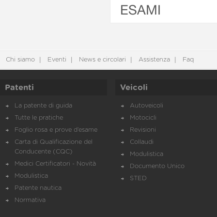
ESAMI
Chi siamo
Eventi
News e circolari
Assistenza
Faq
Patenti
Veicoli
La patente di guida
Autoveicoli
Tutte le pratiche
Motocicli
Foglio rosa e prove d’esame
Revisioni
Carta di Qualificazione del
Collaudi
Conducente (CQC)
Modulistica
Medici Certificatori - Novità
Documento Unico
Modulistica
STED
Patente nautica
Normativa