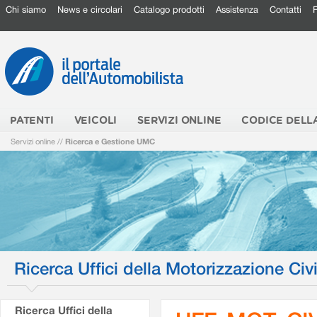
Chi siamo
News e circolari
Catalogo prodotti
Assistenza
Contatti
PATENTI
VEICOLI
SERVIZI ONLINE
CODICE DELL
Servizi online
//
Ricerca e Gestione UMC
Ricerca Uffici della Motorizzazione Civi
Ricerca Uffici della