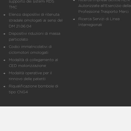
Ricerca Imprese iscritte REN 
supporto dei sistemi RDS
Autorizzate all'Esercizio della
TMC
Professione Trasporto Merci
Elenco dispositivi di ritenuta
Ricerca Servizi di Linea
stradale omologati ai sensi del
Interregionali
DM 21.06.04
Dispositivi riduzioni di massa
particolato
Codici immatricolativi di
ciclomotori omologati
Modalità di collegamento al
CED motorizzazione
Modalità operative per il
rinnovo delle patenti
Riqualificazione bombole di
tipo CNG4