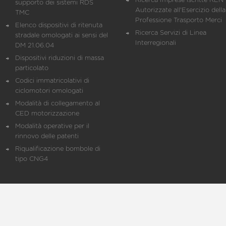
Ricerca Imprese iscritte REN 
supporto dei sistemi RDS
Autorizzate all'Esercizio della
TMC
Professione Trasporto Merci
Elenco dispositivi di ritenuta
Ricerca Servizi di Linea
stradale omologati ai sensi del
Interregionali
DM 21.06.04
Dispositivi riduzioni di massa
particolato
Codici immatricolativi di
ciclomotori omologati
Modalità di collegamento al
CED motorizzazione
Modalità operative per il
rinnovo delle patenti
Riqualificazione bombole di
tipo CNG4