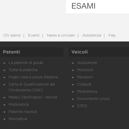
ESAMI
Chi siamo
Eventi
News e circolari
Assistenza
Faq
Patenti
Veicoli
La patente di guida
Autoveicoli
Tutte le pratiche
Motocicli
Foglio rosa e prove d’esame
Revisioni
Carta di Qualificazione del
Collaudi
Conducente (CQC)
Modulistica
Medici Certificatori - Novità
Documento Unico
Modulistica
STED
Patente nautica
Normativa