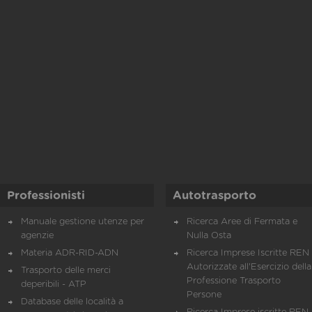
Professionisti
Autotrasporto
Manuale gestione utenze per
Ricerca Aree di Fermata e
agenzie
Nulla Osta
Materia ADR-RID-ADN
Ricerca Imprese Iscritte REN 
Autorizzate all'Esercizio della
Trasporto delle merci
Professione Trasporto
deperibili - ATP
Persone
Database delle località a