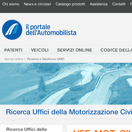
Chi siamo
News e circolari
Catalogo prodotti
Assistenza
Contatti
PATENTI
VEICOLI
SERVIZI ONLINE
CODICE DELL
Servizi online
//
Ricerca e Gestione UMC
Ricerca Uffici della Motorizzazione Civi
Ricerca Uffici della