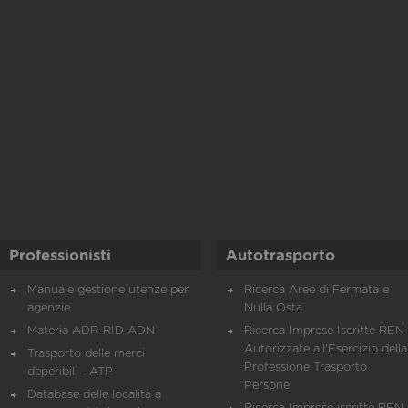
Professionisti
Autotrasporto
Manuale gestione utenze per
Ricerca Aree di Fermata e
agenzie
Nulla Osta
Materia ADR-RID-ADN
Ricerca Imprese Iscritte REN 
Autorizzate all'Esercizio della
Trasporto delle merci
Professione Trasporto
deperibili - ATP
Persone
Database delle località a