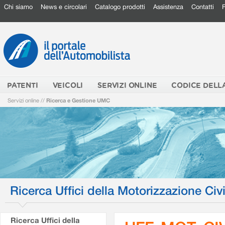
Chi siamo
News e circolari
Catalogo prodotti
Assistenza
Contatti
PATENTI
VEICOLI
SERVIZI ONLINE
CODICE DELL
Servizi online
//
Ricerca e Gestione UMC
Ricerca Uffici della Motorizzazione Civi
Ricerca Uffici della