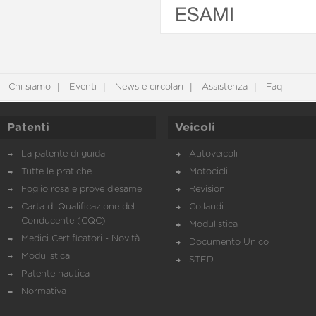
ESAMI
Chi siamo
Eventi
News e circolari
Assistenza
Faq
Patenti
Veicoli
La patente di guida
Autoveicoli
Tutte le pratiche
Motocicli
Foglio rosa e prove d’esame
Revisioni
Carta di Qualificazione del
Collaudi
Conducente (CQC)
Modulistica
Medici Certificatori - Novità
Documento Unico
Modulistica
STED
Patente nautica
Normativa