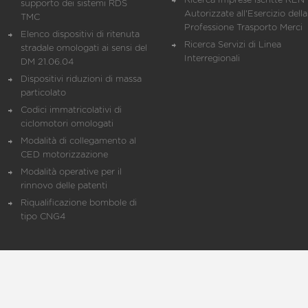
Ricerca Imprese iscritte REN 
supporto dei sistemi RDS
Autorizzate all'Esercizio della
TMC
Professione Trasporto Merci
Elenco dispositivi di ritenuta
Ricerca Servizi di Linea
stradale omologati ai sensi del
Interregionali
DM 21.06.04
Dispositivi riduzioni di massa
particolato
Codici immatricolativi di
ciclomotori omologati
Modalità di collegamento al
CED motorizzazione
Modalità operative per il
rinnovo delle patenti
Riqualificazione bombole di
tipo CNG4