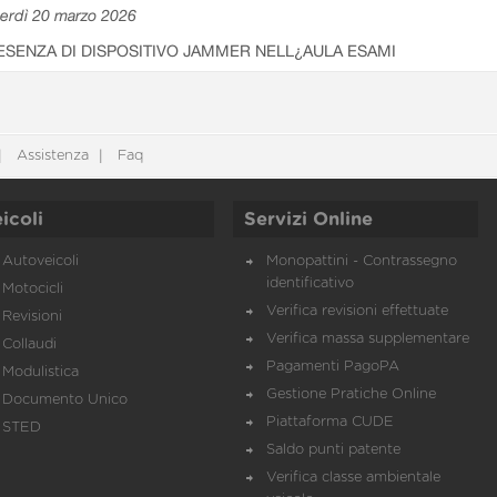
erdì 20 marzo 2026
ESENZA DI DISPOSITIVO JAMMER NELL¿AULA ESAMI
Assistenza
Faq
icoli
Servizi Online
Autoveicoli
Monopattini - Contrassegno
identificativo
Motocicli
Verifica revisioni effettuate
Revisioni
Verifica massa supplementare
Collaudi
Pagamenti PagoPA
Modulistica
Gestione Pratiche Online
Documento Unico
Piattaforma CUDE
STED
Saldo punti patente
Verifica classe ambientale