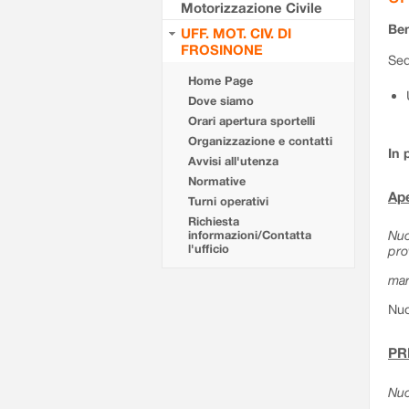
Motorizzazione Civile
Ben
UFF. MOT. CIV. DI
FROSINONE
Sed
Home Page
Dove siamo
Orari apertura sportelli
Organizzazione e contatti
In 
Avvisi all'utenza
Normative
Ape
Turni operativi
Richiesta
Nuo
informazioni/Contatta
l'ufficio
pro
mar
Nuo
PR
Nuo