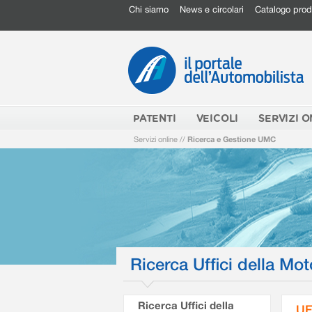
Chi siamo
News e circolari
Catalogo prod
PATENTI
VEICOLI
SERVIZI O
Servizi online
//
Ricerca e Gestione UMC
Ricerca Uffici della Mot
Ricerca Uffici della
UF