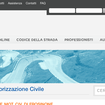
otti
Assistenza
Contatti
FAQ
NLINE
CODICE DELLA STRADA
PROFESSIONISTI
AU
orizzazione Civile
F. MOT. CIV. DI FROSINONE