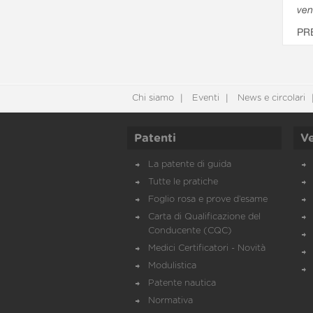
ven
PR
Chi siamo
Eventi
News e circolari
Patenti
Ve
La patente di guida
Tutte le pratiche
Foglio rosa e prove d’esame
Carta di Qualificazione del
Conducente (CQC)
Medici Certificatori - Novità
Modulistica
Patente nautica
Normativa