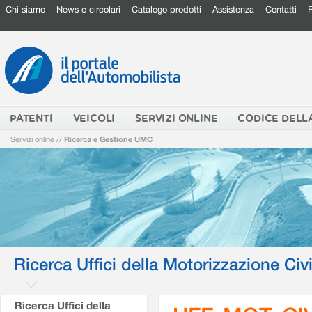
Chi siamo
News e circolari
Catalogo prodotti
Assistenza
Contatti
PATENTI
VEICOLI
SERVIZI ONLINE
CODICE DELL
Servizi online
//
Ricerca e Gestione UMC
Ricerca Uffici della Motorizzazione Civi
Ricerca Uffici della