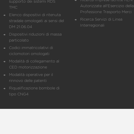
Ricerca Imprese iscritte REN 
supporto dei sistemi RDS
Autorizzate all'Esercizio della
TMC
Professione Trasporto Merci
Elenco dispositivi di ritenuta
Ricerca Servizi di Linea
stradale omologati ai sensi del
Interregionali
DM 21.06.04
Dispositivi riduzioni di massa
particolato
Codici immatricolativi di
ciclomotori omologati
Modalità di collegamento al
CED motorizzazione
Modalità operative per il
rinnovo delle patenti
Riqualificazione bombole di
tipo CNG4