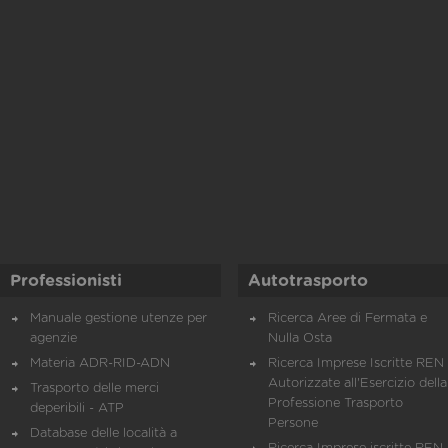
Professionisti
Autotrasporto
Manuale gestione utenze per
Ricerca Aree di Fermata e
agenzie
Nulla Osta
Materia ADR-RID-ADN
Ricerca Imprese Iscritte REN 
Autorizzate all'Esercizio della
Trasporto delle merci
Professione Trasporto
deperibili - ATP
Persone
Database delle località a