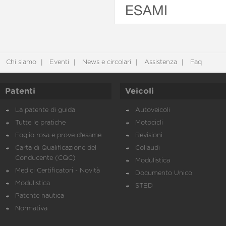
ESAMI
Chi siamo
Eventi
News e circolari
Assistenza
Faq
Patenti
Veicoli
La patente di guida
Autoveicoli
Tutte le pratiche
Motocicli
Foglio rosa e prove d’esame
Revisioni
Carta di Qualificazione del
Collaudi
Conducente (CQC)
Modulistica
Medici Certificatori - Novità
Documento Unico
Modulistica
STED
Patente nautica
Normativa