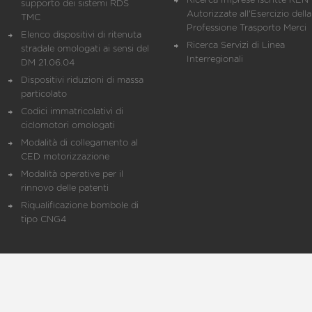
Ricerca Imprese iscritte REN 
supporto dei sistemi RDS
Autorizzate all'Esercizio della
TMC
Professione Trasporto Merci
Elenco dispositivi di ritenuta
Ricerca Servizi di Linea
stradale omologati ai sensi del
Interregionali
DM 21.06.04
Dispositivi riduzioni di massa
particolato
Codici immatricolativi di
ciclomotori omologati
Modalità di collegamento al
CED motorizzazione
Modalità operative per il
rinnovo delle patenti
Riqualificazione bombole di
tipo CNG4