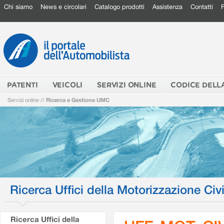
Chi siamo
News e circolari
Catalogo prodotti
Assistenza
Contatti
PATENTI
VEICOLI
SERVIZI ONLINE
CODICE DELL
Servizi online
//
Ricerca e Gestione UMC
Ricerca Uffici della Motorizzazione Civi
Ricerca Uffici della