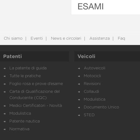
ESAMI
Chi siamo
Eventi
News e circolari
Assistenza
Faq
Patenti
Veicoli
La patente di guida
Autoveicoli
Tutte le pratiche
Motocicli
Foglio rosa e prove d’esame
Revisioni
Carta di Qualificazione del
Collaudi
Conducente (CQC)
Modulistica
Medici Certificatori - Novità
Documento Unico
Modulistica
STED
Patente nautica
Normativa