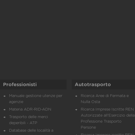
Professionisti
Autotrasporto
Manuale gestione utenze per
Ricerca Aree di Fermata e
agenzie
Nulla Osta
Materia ADR-RID-ADN
Ricerca Imprese Iscritte REN 
Autorizzate all'Esercizio della
Trasporto delle merci
Professione Trasporto
deperibili - ATP
Persone
Database delle località a