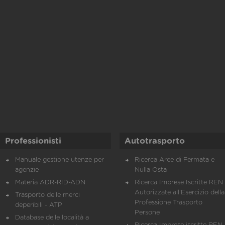
Professionisti
Autotrasporto
Manuale gestione utenze per
Ricerca Aree di Fermata e
agenzie
Nulla Osta
Materia ADR-RID-ADN
Ricerca Imprese Iscritte REN 
Autorizzate all'Esercizio della
Trasporto delle merci
Professione Trasporto
deperibili - ATP
Persone
Database delle località a