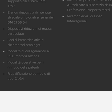
Ricerca Imprese iscritte REN 
supporto dei sistemi RDS
Autorizzate all'Esercizio della
TMC
Professione Trasporto Merci
Elenco dispositivi di ritenuta
Ricerca Servizi di Linea
stradale omologati ai sensi del
Interregionali
DM 21.06.04
Dispositivi riduzioni di massa
particolato
Codici immatricolativi di
ciclomotori omologati
Modalità di collegamento al
CED motorizzazione
Modalità operative per il
rinnovo delle patenti
Riqualificazione bombole di
tipo CNG4