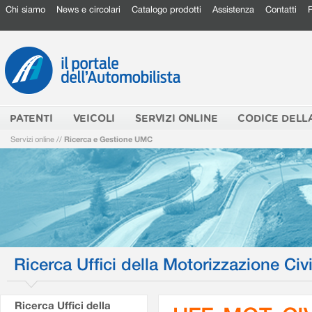
Chi siamo
News e circolari
Catalogo prodotti
Assistenza
Contatti
PATENTI
VEICOLI
SERVIZI ONLINE
CODICE DELL
Servizi online
//
Ricerca e Gestione UMC
Ricerca Uffici della Motorizzazione Civi
Ricerca Uffici della