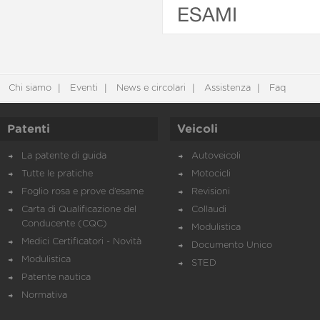
ESAMI
Chi siamo
Eventi
News e circolari
Assistenza
Faq
Patenti
Veicoli
La patente di guida
Autoveicoli
Tutte le pratiche
Motocicli
Foglio rosa e prove d’esame
Revisioni
Carta di Qualificazione del
Collaudi
Conducente (CQC)
Modulistica
Medici Certificatori - Novità
Documento Unico
Modulistica
STED
Patente nautica
Normativa