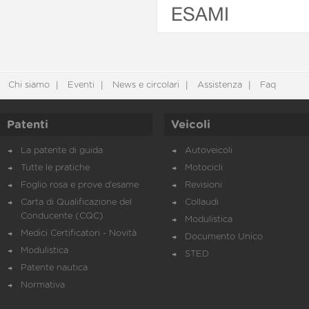
ESAMI
Chi siamo
Eventi
News e circolari
Assistenza
Faq
Patenti
Veicoli
La patente di guida
Autoveicoli
Tutte le pratiche
Motocicli
Foglio rosa e prove d’esame
Revisioni
Carta di Qualificazione del
Collaudi
Conducente (CQC)
Modulistica
Medici Certificatori - Novità
Documento Unico
Modulistica
STED
Patente nautica
Normativa