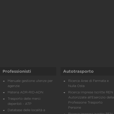
Professionisti
Autotrasporto
Manuale gestione utenze per
Ricerca Aree di Fermata e
agenzie
Nulla Osta
Materia ADR-RID-ADN
Ricerca Imprese Iscritte REN 
Autorizzate all'Esercizio della
Trasporto delle merci
Professione Trasporto
deperibili - ATP
Persone
Database delle località a