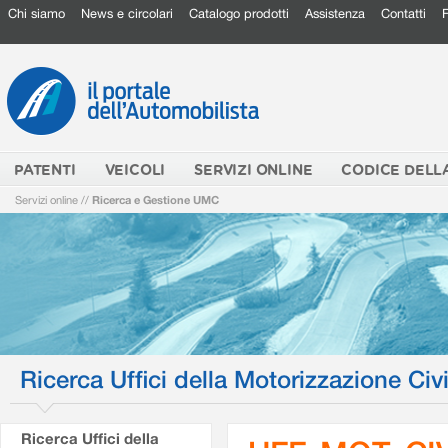
Chi siamo
News e circolari
Catalogo prodotti
Assistenza
Contatti
PATENTI
VEICOLI
SERVIZI ONLINE
CODICE DELL
Servizi online
//
Ricerca e Gestione UMC
Ricerca Uffici della Motorizzazione Civi
Ricerca Uffici della