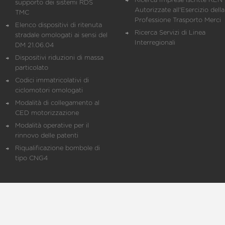
Ricerca Imprese iscritte REN 
supporto dei sistemi RDS
Autorizzate all'Esercizio della
TMC
Professione Trasporto Merci
Elenco dispositivi di ritenuta
Ricerca Servizi di Linea
stradale omologati ai sensi del
Interregionali
DM 21.06.04
Dispositivi riduzioni di massa
particolato
Codici immatricolativi di
ciclomotori omologati
Modalità di collegamento al
CED motorizzazione
Modalità operative per il
rinnovo delle patenti
Riqualificazione bombole di
tipo CNG4