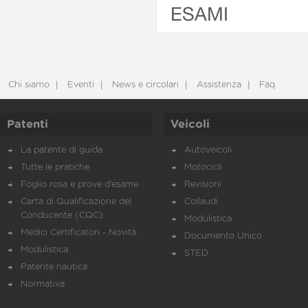
ESAMI
Chi siamo
Eventi
News e circolari
Assistenza
Faq
Patenti
Veicoli
La patente di guida
Autoveicoli
Tutte le pratiche
Motocicli
Foglio rosa e prove d’esame
Revisioni
Carta di Qualificazione del
Collaudi
Conducente (CQC)
Modulistica
Medici Certificatori - Novità
Documento Unico
Modulistica
STED
Patente nautica
Normativa