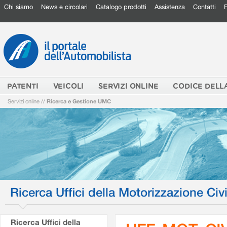
Chi siamo
News e circolari
Catalogo prodotti
Assistenza
Contatti
PATENTI
VEICOLI
SERVIZI ONLINE
CODICE DELL
Servizi online
//
Ricerca e Gestione UMC
Ricerca Uffici della Motorizzazione Civi
Ricerca Uffici della