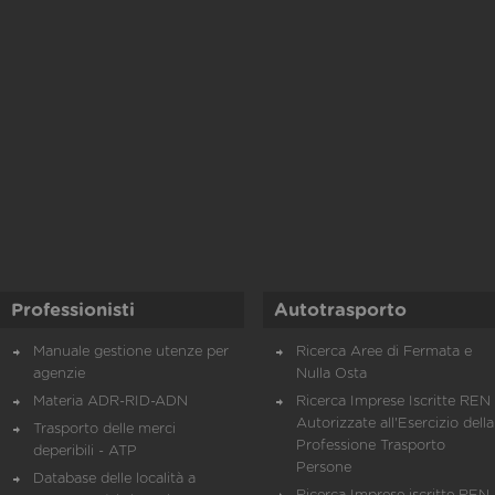
Professionisti
Autotrasporto
Manuale gestione utenze per
Ricerca Aree di Fermata e
agenzie
Nulla Osta
Materia ADR-RID-ADN
Ricerca Imprese Iscritte REN 
Autorizzate all'Esercizio della
Trasporto delle merci
Professione Trasporto
deperibili - ATP
Persone
Database delle località a