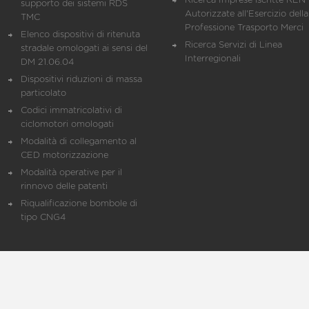
Ricerca Imprese iscritte REN 
supporto dei sistemi RDS
Autorizzate all'Esercizio della
TMC
Professione Trasporto Merci
Elenco dispositivi di ritenuta
Ricerca Servizi di Linea
stradale omologati ai sensi del
Interregionali
DM 21.06.04
Dispositivi riduzioni di massa
particolato
Codici immatricolativi di
ciclomotori omologati
Modalità di collegamento al
CED motorizzazione
Modalità operative per il
rinnovo delle patenti
Riqualificazione bombole di
tipo CNG4