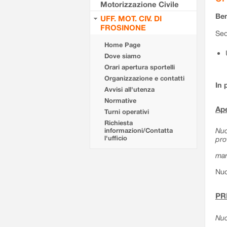
Motorizzazione Civile
Ben
UFF. MOT. CIV. DI
FROSINONE
Sed
Home Page
Dove siamo
Orari apertura sportelli
Organizzazione e contatti
In 
Avvisi all'utenza
Normative
Ape
Turni operativi
Richiesta
Nuo
informazioni/Contatta
l'ufficio
pro
mar
Nuo
PR
Nuo