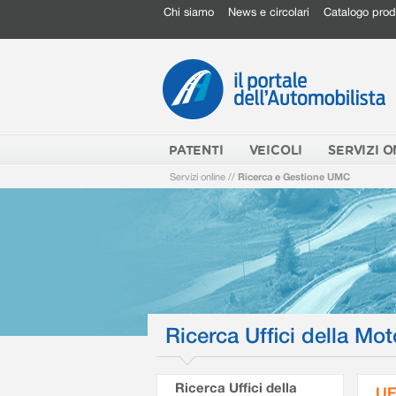
Chi siamo
News e circolari
Catalogo prod
PATENTI
VEICOLI
SERVIZI O
Servizi online
//
Ricerca e Gestione UMC
Ricerca Uffici della Mot
Ricerca Uffici della
UF