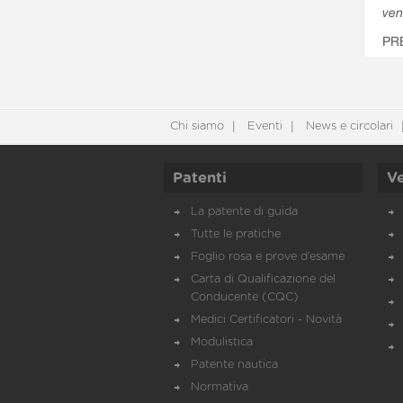
ven
PR
Chi siamo
Eventi
News e circolari
Patenti
Ve
La patente di guida
Tutte le pratiche
Foglio rosa e prove d’esame
Carta di Qualificazione del
Conducente (CQC)
Medici Certificatori - Novità
Modulistica
Patente nautica
Normativa