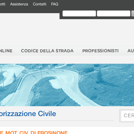
otti
Assistenza
Contatti
FAQ
NLINE
CODICE DELLA STRADA
PROFESSIONISTI
AU
orizzazione Civile
F. MOT. CIV. DI FROSINONE