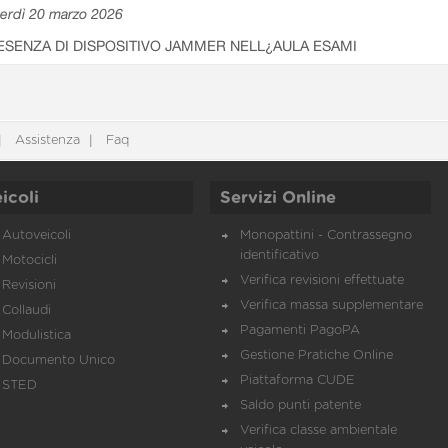
erdì 20 marzo 2026
ESENZA DI DISPOSITIVO JAMMER NELL¿AULA ESAMI
Assistenza
Faq
icoli
Servizi Online
Autoveicoli
Monopattini - Contrassegno
identificativo
Motocicli
Verifica revisioni effettuate
Revisioni
Verifica massa supplementare
Collaudi
Pagamenti PagoPA
Modulistica
Gestione Pratiche Online
Documento Unico
Piattaforma CUDE
STED
Saldo punti patente
Verifica classe ambientale