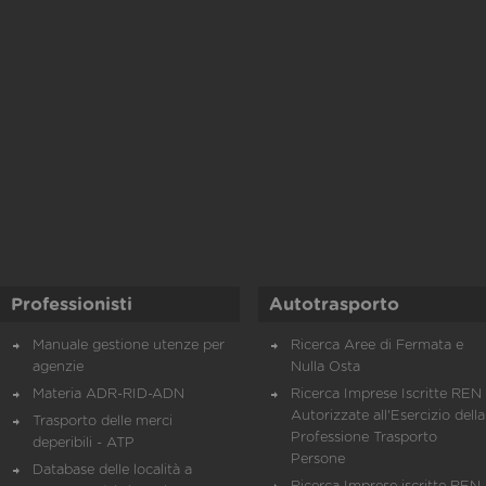
Professionisti
Autotrasporto
Manuale gestione utenze per
Ricerca Aree di Fermata e
agenzie
Nulla Osta
Materia ADR-RID-ADN
Ricerca Imprese Iscritte REN 
Autorizzate all'Esercizio della
Trasporto delle merci
Professione Trasporto
deperibili - ATP
Persone
Database delle località a