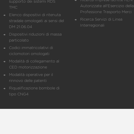
Ricerca Imprese iscritte REN 
supporto dei sistemi RDS
Autorizzate all'Esercizio della
TMC
Professione Trasporto Merci
Elenco dispositivi di ritenuta
Ricerca Servizi di Linea
stradale omologati ai sensi del
Interregionali
DM 21.06.04
Dispositivi riduzioni di massa
particolato
Codici immatricolativi di
ciclomotori omologati
Modalità di collegamento al
CED motorizzazione
Modalità operative per il
rinnovo delle patenti
Riqualificazione bombole di
tipo CNG4