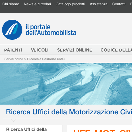
Chi siamo
News e circolari
Catalogo prodotti
Assistenza
Contatti
PATENTI
VEICOLI
SERVIZI ONLINE
CODICE DELL
Servizi online
//
Ricerca e Gestione UMC
Ricerca Uffici della Motorizzazione Civi
Ricerca Uffici della