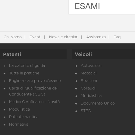
ESAMI
Chi siamo
Eventi
News e circolari
Assistenza
Faq
Patenti
Veicoli
La patente di guida
Autoveicoli
Tutte le pratiche
Motocicli
Foglio rosa e prove d’esame
Revisioni
Carta di Qualificazione del
Collaudi
Conducente (CQC)
Modulistica
Medici Certificatori - Novità
Documento Unico
Modulistica
STED
Patente nautica
Normativa