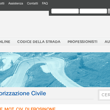
otti
Assistenza
Contatti
FAQ
NLINE
CODICE DELLA STRADA
PROFESSIONISTI
AU
orizzazione Civile
F. MOT. CIV. DI FROSINONE