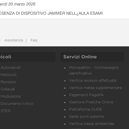
erdì 20 marzo 2026
ESENZA DI DISPOSITIVO JAMMER NELL¿AULA ESAMI
Assistenza
Faq
icoli
Servizi Online
Autoveicoli
Monopattini - Contrassegno
identificativo
Motocicli
Verifica revisioni effettuate
Revisioni
Verifica massa supplementare
Collaudi
Pagamenti PagoPA
Modulistica
Gestione Pratiche Online
Documento Unico
Piattaforma CUDE
STED
Saldo punti patente
Verifica classe ambientale