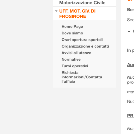
Motorizzazione Civile
Ben
UFF. MOT. CIV. DI
FROSINONE
Sed
Home Page
Dove siamo
Orari apertura sportelli
Organizzazione e contatti
In 
Avvisi all'utenza
Normative
Ape
Turni operativi
Richiesta
Nuo
informazioni/Contatta
l'ufficio
pro
mar
Nuo
PR
Nuo