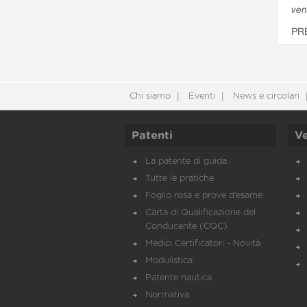
ven
PR
Chi siamo
Eventi
News e circolari
Patenti
Ve
La patente di guida
Tutte le pratiche
Foglio rosa e prove d’esame
Carta di Qualificazione del
Conducente (CQC)
Medici Certificatori - Novità
Modulistica
Patente nautica
Normativa