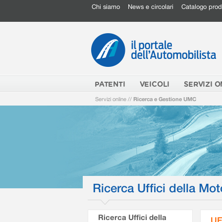
Chi siamo
News e circolari
Catalogo prod
PATENTI
VEICOLI
SERVIZI O
Servizi online
//
Ricerca e Gestione UMC
Ricerca Uffici della Mot
Ricerca Uffici della
UF