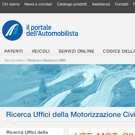
Chi siamo
News e circolari
Catalogo prodotti
Assistenza
Contatti
PATENTI
VEICOLI
SERVIZI ONLINE
CODICE DELL
Servizi online
//
Ricerca e Gestione UMC
Ricerca Uffici della Motorizzazione Civi
Ricerca Uffici della