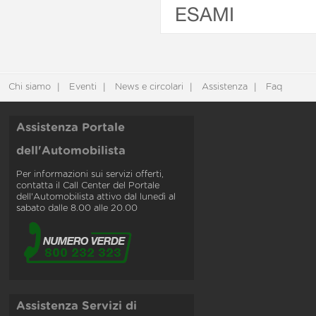
ESAMI
Chi siamo
Eventi
News e circolari
Assistenza
Faq
Assistenza Portale
dell'Automobilista
Per informazioni sui servizi offerti,
contatta il Call Center del Portale
dell'Automobilista attivo dal lunedì al
sabato dalle 8.00 alle 20.00
Assistenza Servizi di