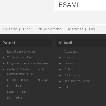
ESAMI
Chi siamo
Eventi
News e circolari
Assistenza
Faq
Patenti
Veicoli
La patente di guida
Autoveicoli
Tutte le pratiche
Motocicli
Foglio rosa e prove d’esame
Revisioni
Carta di Qualificazione del
Collaudi
Conducente (CQC)
Modulistica
Medici Certificatori - Novità
Documento Unico
Modulistica
STED
Patente nautica
Normativa