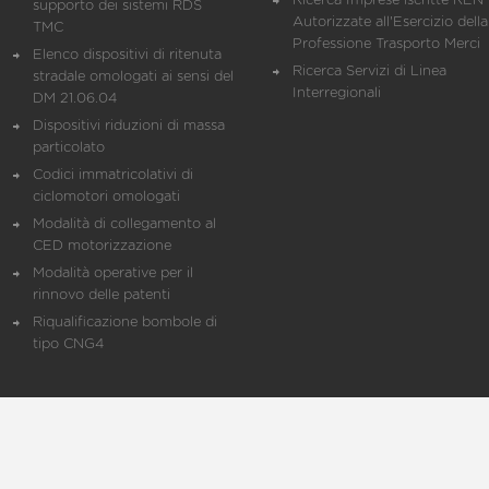
Ricerca Imprese iscritte REN 
supporto dei sistemi RDS
Autorizzate all'Esercizio della
TMC
Professione Trasporto Merci
Elenco dispositivi di ritenuta
Ricerca Servizi di Linea
stradale omologati ai sensi del
Interregionali
DM 21.06.04
Dispositivi riduzioni di massa
particolato
Codici immatricolativi di
ciclomotori omologati
Modalità di collegamento al
CED motorizzazione
Modalità operative per il
rinnovo delle patenti
Riqualificazione bombole di
tipo CNG4