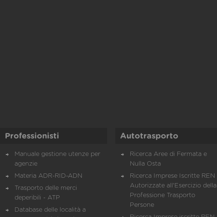
Professionisti
Autotrasporto
Manuale gestione utenze per
Ricerca Aree di Fermata e
agenzie
Nulla Osta
Materia ADR-RID-ADN
Ricerca Imprese Iscritte REN 
Autorizzate all'Esercizio della
Trasporto delle merci
Professione Trasporto
deperibili - ATP
Persone
Database delle località a