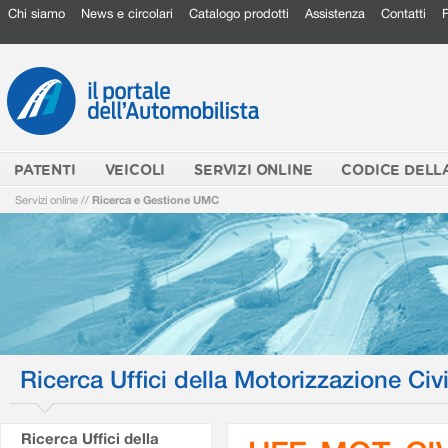
Chi siamo
News e circolari
Catalogo prodotti
Assistenza
Contatti
PATENTI
VEICOLI
SERVIZI ONLINE
CODICE DELL
Servizi online
//
Ricerca e Gestione UMC
Ricerca Uffici della Motorizzazione Civi
Ricerca Uffici della