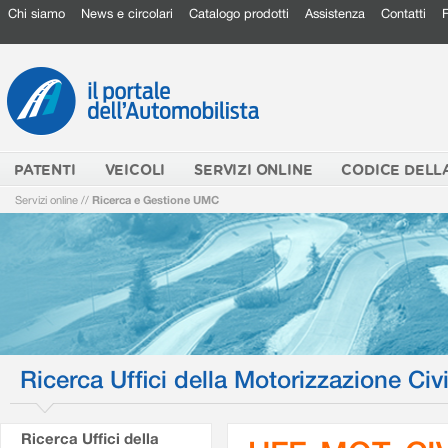
Chi siamo
News e circolari
Catalogo prodotti
Assistenza
Contatti
PATENTI
VEICOLI
SERVIZI ONLINE
CODICE DELL
Servizi online
//
Ricerca e Gestione UMC
Ricerca Uffici della Motorizzazione Civi
Ricerca Uffici della