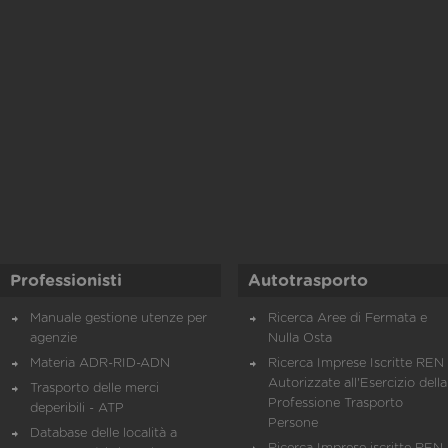
Professionisti
Autotrasporto
Manuale gestione utenze per
Ricerca Aree di Fermata e
agenzie
Nulla Osta
Materia ADR-RID-ADN
Ricerca Imprese Iscritte REN 
Autorizzate all'Esercizio della
Trasporto delle merci
Professione Trasporto
deperibili - ATP
Persone
Database delle località a