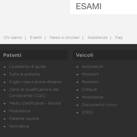
ESAMI
Chi siamo
Eventi
News e circolari
Assistenza
Faq
Patenti
Veicoli
La patente di guida
Autoveicoli
Tutte le pratiche
Motocicli
Foglio rosa e prove d’esame
Revisioni
Carta di Qualificazione del
Collaudi
Conducente (CQC)
Modulistica
Medici Certificatori - Novità
Documento Unico
Modulistica
STED
Patente nautica
Normativa