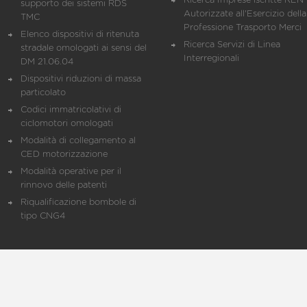
Ricerca Imprese iscritte REN 
supporto dei sistemi RDS
Autorizzate all'Esercizio della
TMC
Professione Trasporto Merci
Elenco dispositivi di ritenuta
Ricerca Servizi di Linea
stradale omologati ai sensi del
Interregionali
DM 21.06.04
Dispositivi riduzioni di massa
particolato
Codici immatricolativi di
ciclomotori omologati
Modalità di collegamento al
CED motorizzazione
Modalità operative per il
rinnovo delle patenti
Riqualificazione bombole di
tipo CNG4