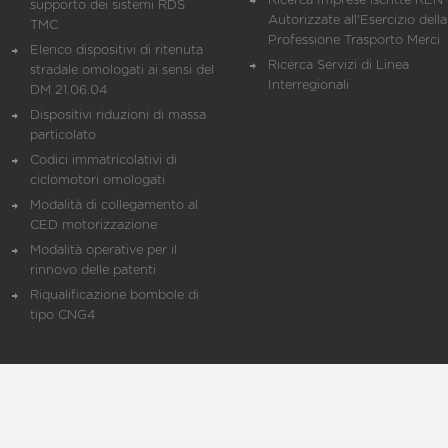
Ricerca Imprese iscritte REN 
supporto dei sistemi RDS
Autorizzate all'Esercizio della
TMC
Professione Trasporto Merci
Elenco dispositivi di ritenuta
Ricerca Servizi di Linea
stradale omologati ai sensi del
Interregionali
DM 21.06.04
Dispositivi riduzioni di massa
particolato
Codici immatricolativi di
ciclomotori omologati
Modalità di collegamento al
CED motorizzazione
Modalità operative per il
rinnovo delle patenti
Riqualificazione bombole di
tipo CNG4