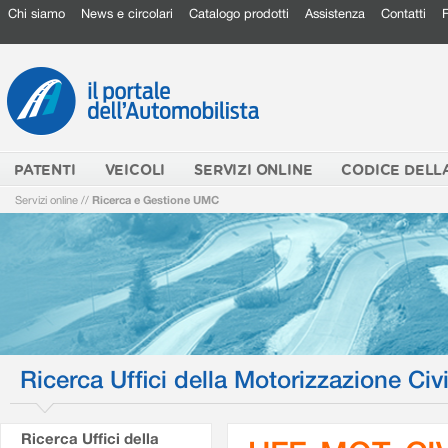
Chi siamo
News e circolari
Catalogo prodotti
Assistenza
Contatti
PATENTI
VEICOLI
SERVIZI ONLINE
CODICE DELL
Servizi online
//
Ricerca e Gestione UMC
Ricerca Uffici della Motorizzazione Civi
Ricerca Uffici della