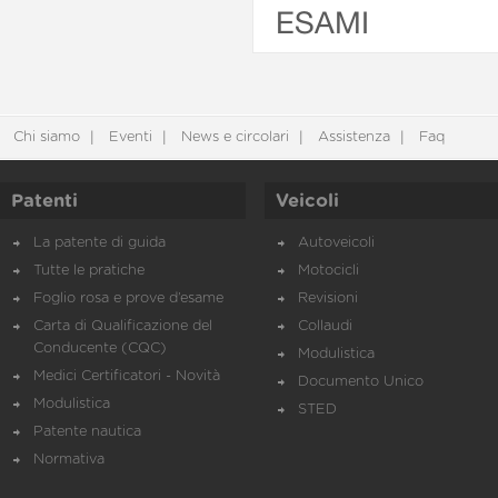
ESAMI
Chi siamo
Eventi
News e circolari
Assistenza
Faq
Patenti
Veicoli
La patente di guida
Autoveicoli
Tutte le pratiche
Motocicli
Foglio rosa e prove d’esame
Revisioni
Carta di Qualificazione del
Collaudi
Conducente (CQC)
Modulistica
Medici Certificatori - Novità
Documento Unico
Modulistica
STED
Patente nautica
Normativa