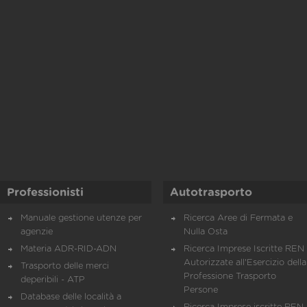
Professionisti
Autotrasporto
Manuale gestione utenze per
Ricerca Aree di Fermata e
agenzie
Nulla Osta
Materia ADR-RID-ADN
Ricerca Imprese Iscritte REN 
Autorizzate all'Esercizio della
Trasporto delle merci
Professione Trasporto
deperibili - ATP
Persone
Database delle località a