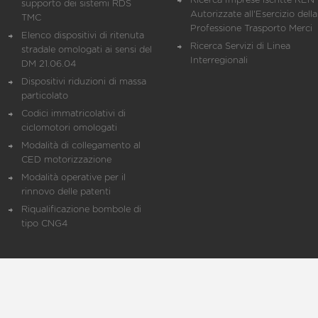
Ricerca Imprese iscritte REN 
supporto dei sistemi RDS
Autorizzate all'Esercizio della
TMC
Professione Trasporto Merci
Elenco dispositivi di ritenuta
Ricerca Servizi di Linea
stradale omologati ai sensi del
Interregionali
DM 21.06.04
Dispositivi riduzioni di massa
particolato
Codici immatricolativi di
ciclomotori omologati
Modalità di collegamento al
CED motorizzazione
Modalità operative per il
rinnovo delle patenti
Riqualificazione bombole di
tipo CNG4