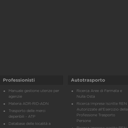
Professionisti
Autotrasporto
Manuale gestione utenze per
Ricerca Aree di Fermata e
agenzie
Nulla Osta
Materia ADR-RID-ADN
Ricerca Imprese Iscritte REN 
Autorizzate all'Esercizio della
Trasporto delle merci
Professione Trasporto
deperibili - ATP
Persone
Database delle località a