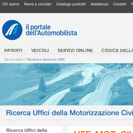
Chi siamo
News e circolari
Catalogo prodotti
Assistenza
Contatti
PATENTI
VEICOLI
SERVIZI ONLINE
CODICE DELL
Servizi online
//
Ricerca e Gestione UMC
Ricerca Uffici della Motorizzazione Civi
Ricerca Uffici della