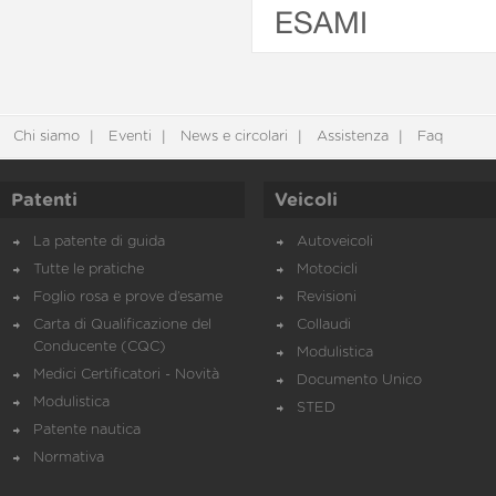
ESAMI
Chi siamo
Eventi
News e circolari
Assistenza
Faq
Patenti
Veicoli
La patente di guida
Autoveicoli
Tutte le pratiche
Motocicli
Foglio rosa e prove d’esame
Revisioni
Carta di Qualificazione del
Collaudi
Conducente (CQC)
Modulistica
Medici Certificatori - Novità
Documento Unico
Modulistica
STED
Patente nautica
Normativa