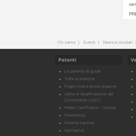
ven
PR
Chi siamo
Eventi
News e circolari
Patenti
Ve
La patente di guida
Tutte le pratiche
Foglio rosa e prove d’esame
Carta di Qualificazione del
Conducente (CQC)
Medici Certificatori - Novità
Modulistica
Patente nautica
Normativa