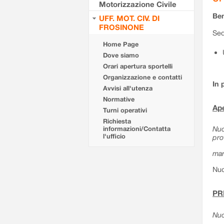
Motorizzazione Civile
Ben
UFF. MOT. CIV. DI
FROSINONE
Sed
Home Page
Dove siamo
Orari apertura sportelli
Organizzazione e contatti
In 
Avvisi all'utenza
Normative
Ape
Turni operativi
Richiesta
Nuo
informazioni/Contatta
l'ufficio
pro
mar
Nuo
PR
Nuo