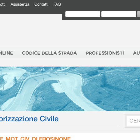
otti
Assistenza
Contatti
FAQ
NLINE
CODICE DELLA STRADA
PROFESSIONISTI
AU
orizzazione Civile
F. MOT. CIV. DI FROSINONE