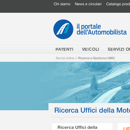
Chi siamo
News e circolari
Catalogo prod
PATENTI
VEICOLI
SERVIZI O
Servizi online
//
Ricerca e Gestione UMC
Ricerca Uffici della Mot
Ricerca Uffici della
UF