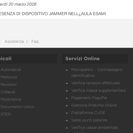
erdì 20 marzo 2026
ESENZA DI DISPOSITIVO JAMMER NELL¿AULA ESAMI
Assistenza
Faq
icoli
Servizi Online
Autoveicoli
Monopattini - Contrassegno
identificativo
Motocicli
Verifica revisioni effettuate
Revisioni
Verifica massa supplementare
Collaudi
Pagamenti PagoPA
Modulistica
Gestione Pratiche Online
Documento Unico
Piattaforma CUDE
STED
Saldo punti patente
Verifica classe ambientale