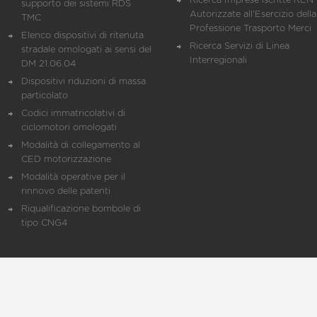
Ricerca Imprese iscritte REN 
supporto dei sistemi RDS
Autorizzate all'Esercizio della
TMC
Professione Trasporto Merci
Elenco dispositivi di ritenuta
Ricerca Servizi di Linea
stradale omologati ai sensi del
Interregionali
DM 21.06.04
Dispositivi riduzioni di massa
particolato
Codici immatricolativi di
ciclomotori omologati
Modalità di collegamento al
CED motorizzazione
Modalità operative per il
rinnovo delle patenti
Riqualificazione bombole di
tipo CNG4