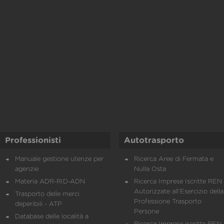
Professionisti
Autotrasporto
Manuale gestione utenze per
Ricerca Aree di Fermata e
agenzie
Nulla Osta
Materia ADR-RID-ADN
Ricerca Imprese Iscritte REN 
Autorizzate all'Esercizio della
Trasporto delle merci
Professione Trasporto
deperibili - ATP
Persone
Database delle località a