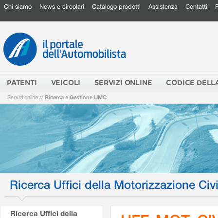
Chi siamo
News e circolari
Catalogo prodotti
Assistenza
Contatti
PATENTI
VEICOLI
SERVIZI ONLINE
CODICE DELL
Servizi online
//
Ricerca e Gestione UMC
Ricerca Uffici della Motorizzazione Civi
Ricerca Uffici della