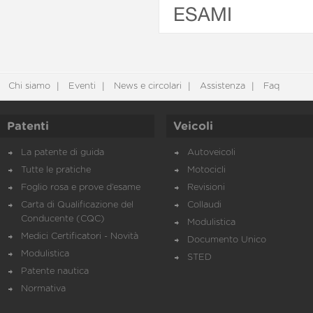
ESAMI
Chi siamo
Eventi
News e circolari
Assistenza
Faq
Patenti
Veicoli
La patente di guida
Autoveicoli
Tutte le pratiche
Motocicli
Foglio rosa e prove d’esame
Revisioni
Carta di Qualificazione del
Collaudi
Conducente (CQC)
Modulistica
Medici Certificatori - Novità
Documento Unico
Modulistica
STED
Patente nautica
Normativa