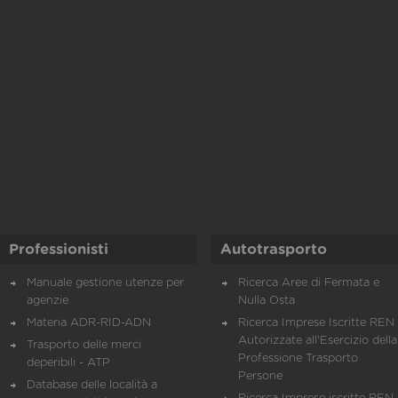
Professionisti
Autotrasporto
Manuale gestione utenze per
Ricerca Aree di Fermata e
agenzie
Nulla Osta
Materia ADR-RID-ADN
Ricerca Imprese Iscritte REN 
Autorizzate all'Esercizio della
Trasporto delle merci
Professione Trasporto
deperibili - ATP
Persone
Database delle località a