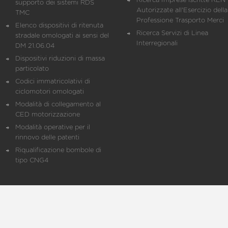
Ricerca Imprese iscritte REN 
supporto dei sistemi RDS
Autorizzate all'Esercizio della
TMC
Professione Trasporto Merci
Elenco dispositivi di ritenuta
Ricerca Servizi di Linea
stradale omologati ai sensi del
Interregionali
DM 21.06.04
Dispositivi riduzioni di massa
particolato
Codici immatricolativi di
ciclomotori omologati
Modalità di collegamento al
CED motorizzazione
Modalità operative per il
rinnovo delle patenti
Riqualificazione bombole di
tipo CNG4