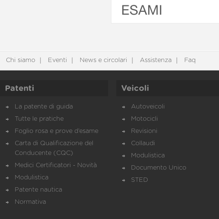
ESAMI
Chi siamo
Eventi
News e circolari
Assistenza
Faq
Patenti
Veicoli
La patente di guida
Autoveicoli
Tutte le pratiche
Motocicli
Foglio rosa e prove d’esame
Revisioni
Carta di Qualificazione del
Collaudi
Conducente (CQC)
Modulistica
Medici Certificatori - Novità
Documento Unico
Modulistica
STED
Patente nautica
Normativa