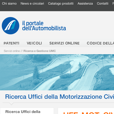
Chi siamo
News e circolari
Catalogo prodotti
Assistenza
Contatti
PATENTI
VEICOLI
SERVIZI ONLINE
CODICE DELL
Servizi online
//
Ricerca e Gestione UMC
Ricerca Uffici della Motorizzazione Civi
Ricerca Uffici della