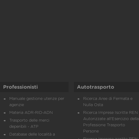
Professionisti
Autotrasporto
Manuale gestione utenze per
Ricerca Aree di Fermata e
agenzie
Nulla Osta
Materia ADR-RID-ADN
Ricerca Imprese Iscritte REN 
Autorizzate all'Esercizio della
Trasporto delle merci
Professione Trasporto
deperibili - ATP
Persone
Database delle località a