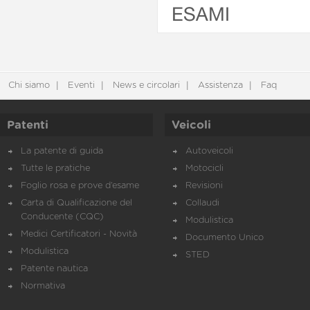
ESAMI
Chi siamo
Eventi
News e circolari
Assistenza
Faq
Patenti
Veicoli
La patente di guida
Autoveicoli
Tutte le pratiche
Motocicli
Foglio rosa e prove d’esame
Revisioni
Carta di Qualificazione del
Collaudi
Conducente (CQC)
Modulistica
Medici Certificatori - Novità
Documento Unico
Modulistica
STED
Patente nautica
Normativa