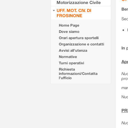
Motorizzazione Civile
Ben
UFF. MOT. CIV. DI
FROSINONE
Sed
Home Page
Dove siamo
Orari apertura sportelli
Organizzazione e contatti
In 
Avvisi all'utenza
Normative
Ape
Turni operativi
Richiesta
Nuo
informazioni/Contatta
l'ufficio
pro
mar
Nuo
PR
Nuo