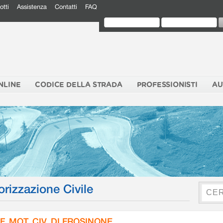
otti
Assistenza
Contatti
FAQ
NLINE
CODICE DELLA STRADA
PROFESSIONISTI
AU
orizzazione Civile
F. MOT. CIV. DI FROSINONE