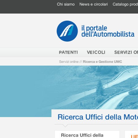
Chi siamo
News e circolari
Catalogo prod
PATENTI
VEICOLI
SERVIZI O
Servizi online
//
Ricerca e Gestione UMC
Ricerca Uffici della Mot
Ricerca Uffici della
UF