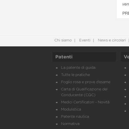
ven
PR
Chi siamo
Eventi
News e circolari
Patenti
Ve
La patente di guida
Tutte le pratiche
Foglio rosa e prove d’esame
Carta di Qualificazione del
Conducente (CQC)
Medici Certificatori - Novità
Modulistica
Patente nautica
Normativa