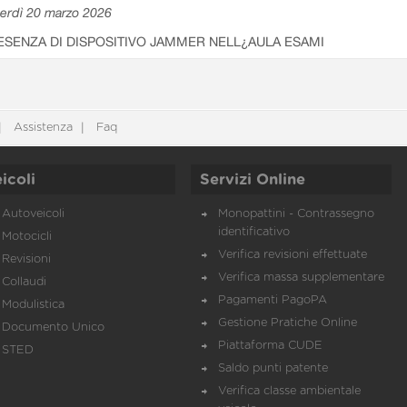
erdì 20 marzo 2026
ESENZA DI DISPOSITIVO JAMMER NELL¿AULA ESAMI
Assistenza
Faq
icoli
Servizi Online
Autoveicoli
Monopattini - Contrassegno
identificativo
Motocicli
Verifica revisioni effettuate
Revisioni
Verifica massa supplementare
Collaudi
Pagamenti PagoPA
Modulistica
Gestione Pratiche Online
Documento Unico
Piattaforma CUDE
STED
Saldo punti patente
Verifica classe ambientale