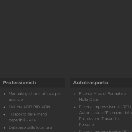
Professionisti
Autotrasporto
Manuale gestione utenze per
Ricerca Aree di Fermata e
agenzie
Nulla Osta
Materia ADR-RID-ADN
Ricerca Imprese Iscritte REN 
Autorizzate all'Esercizio della
Trasporto delle merci
Professione Trasporto
deperibili - ATP
Persone
Database delle località a