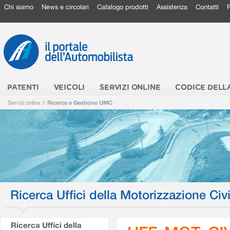
Chi siamo
News e circolari
Catalogo prodotti
Assistenza
Contatti
PATENTI
VEICOLI
SERVIZI ONLINE
CODICE DELL
Servizi online
//
Ricerca e Gestione UMC
Ricerca Uffici della Motorizzazione Civi
Ricerca Uffici della