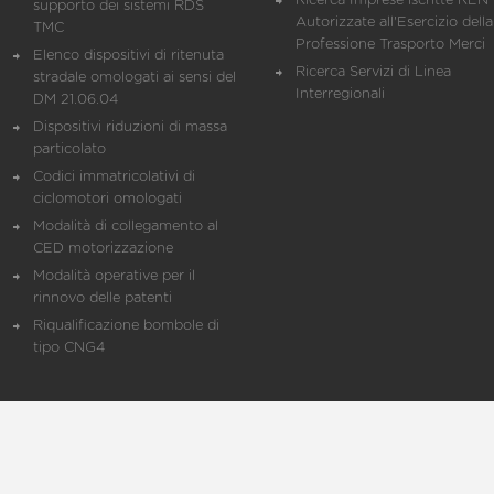
Ricerca Imprese iscritte REN 
supporto dei sistemi RDS
Autorizzate all'Esercizio della
TMC
Professione Trasporto Merci
Elenco dispositivi di ritenuta
Ricerca Servizi di Linea
stradale omologati ai sensi del
Interregionali
DM 21.06.04
Dispositivi riduzioni di massa
particolato
Codici immatricolativi di
ciclomotori omologati
Modalità di collegamento al
CED motorizzazione
Modalità operative per il
rinnovo delle patenti
Riqualificazione bombole di
tipo CNG4