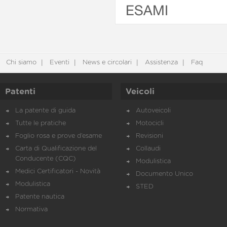
ESAMI
Chi siamo
Eventi
News e circolari
Assistenza
Faq
Patenti
Veicoli
La patente di guida
Autoveicoli
Tutte le pratiche
Motocicli
Foglio rosa e prove d’esame
Revisioni
Carta di Qualificazione del
Collaudi
Conducente (CQC)
Modulistica
Medici Certificatori - Novità
Documento Unico
Modulistica
STED
Patente nautica
Normativa