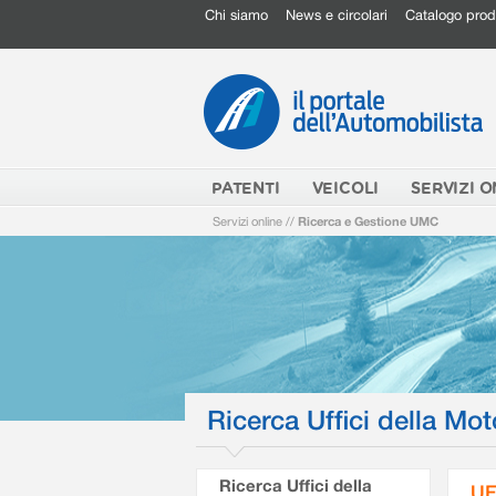
Chi siamo
News e circolari
Catalogo prod
PATENTI
VEICOLI
SERVIZI O
Servizi online
//
Ricerca e Gestione UMC
Ricerca Uffici della Mot
Ricerca Uffici della
UF