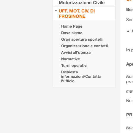
Motorizzazione Civile
Ben
UFF. MOT. CIV. DI
FROSINONE
Sed
Home Page
Dove siamo
Orari apertura sportelli
Organizzazione e contatti
In 
Avvisi all'utenza
Normative
Ape
Turni operativi
Richiesta
Nuo
informazioni/Contatta
l'ufficio
pro
mar
Nuo
PR
Nuo