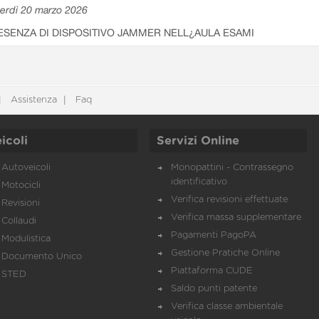
erdì 20 marzo 2026
ESENZA DI DISPOSITIVO JAMMER NELL¿AULA ESAMI
Assistenza
Faq
icoli
Servizi Online
Autoveicoli
Monopattini - Contrassegno
identificativo
Motocicli
Verifica revisioni effettuate
Revisioni
Verifica massa supplementare
Collaudi
Pagamenti PagoPA
Modulistica
Gestione Pratiche Online
Documento Unico
Piattaforma CUDE
STED
Saldo punti patente
Verifica classe ambientale