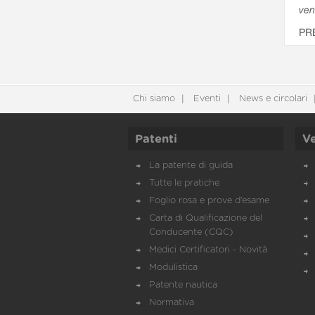
ven
PR
Chi siamo
Eventi
News e circolari
Patenti
Ve
La patente di guida
Tutte le pratiche
Foglio rosa e prove d’esame
Carta di Qualificazione del
Conducente (CQC)
Medici Certificatori - Novità
Modulistica
Patente nautica
Normativa