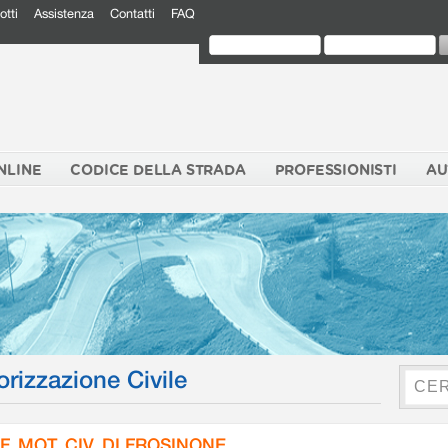
otti
Assistenza
Contatti
FAQ
NLINE
CODICE DELLA STRADA
PROFESSIONISTI
AU
orizzazione Civile
F. MOT. CIV. DI FROSINONE