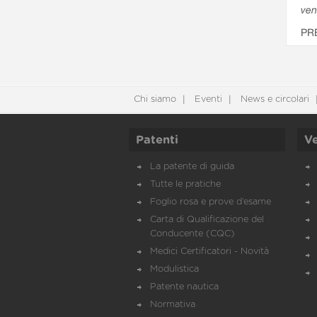
ven
PR
Chi siamo
Eventi
News e circolari
Patenti
Ve
La patente di guida
Tutte le pratiche
Foglio rosa e prove d’esame
Carta di Qualificazione del
Conducente (CQC)
Medici Certificatori - Novità
Modulistica
Patente nautica
Normativa