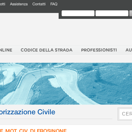
otti
Assistenza
Contatti
FAQ
NLINE
CODICE DELLA STRADA
PROFESSIONISTI
AU
orizzazione Civile
F. MOT. CIV. DI FROSINONE