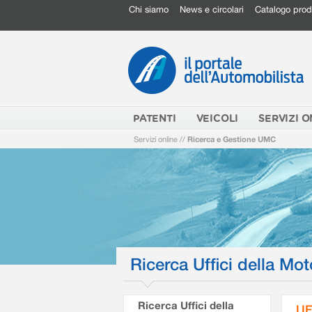
Chi siamo
News e circolari
Catalogo prod
PATENTI
VEICOLI
SERVIZI O
Servizi online
//
Ricerca e Gestione UMC
Ricerca Uffici della Mot
Ricerca Uffici della
UF