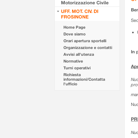
Motorizzazione Civile
Ben
UFF. MOT. CIV. DI
FROSINONE
Sed
Home Page
Dove siamo
Orari apertura sportelli
Organizzazione e contatti
In 
Avvisi all'utenza
Normative
Ape
Turni operativi
Richiesta
Nuo
informazioni/Contatta
l'ufficio
pro
mar
Nuo
PR
Nuo