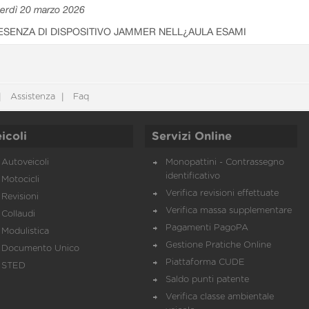
erdì 20 marzo 2026
ESENZA DI DISPOSITIVO JAMMER NELL¿AULA ESAMI
Assistenza
Faq
icoli
Servizi Online
Autoveicoli
Monopattini - Contrassegno
identificativo
Motocicli
Verifica revisioni effettuate
Revisioni
Verifica massa supplementare
Collaudi
Pagamenti PagoPA
Modulistica
Gestione Pratiche Online
Documento Unico
Piattaforma CUDE
STED
Saldo punti patente
Verifica classe ambientale