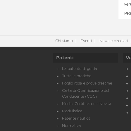
ven
PR
Chi siamo
Eventi
News e circolari
Patenti
Ve
La patente di guida
Tutte le pratiche
Foglio rosa e prove d’esame
Carta di Qualificazione del
Conducente (CQC)
Medici Certificatori - Novità
Modulistica
Patente nautica
Normativa