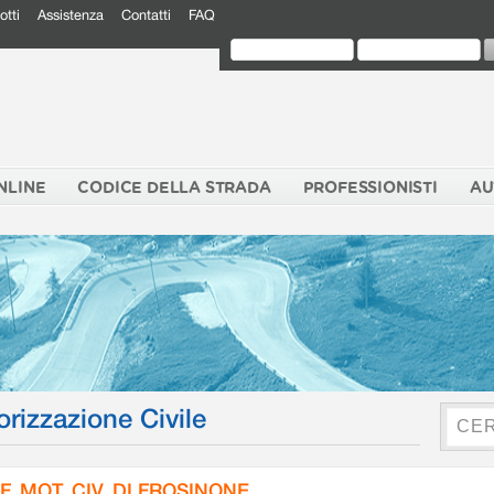
otti
Assistenza
Contatti
FAQ
NLINE
CODICE DELLA STRADA
PROFESSIONISTI
AU
orizzazione Civile
F. MOT. CIV. DI FROSINONE