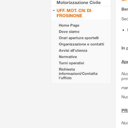
Motorizzazione Civile
Ben
UFF. MOT. CIV. DI
FROSINONE
Sed
Home Page
Dove siamo
Orari apertura sportelli
Organizzazione e contatti
In 
Avvisi all'utenza
Normative
Ape
Turni operativi
Richiesta
Nuo
informazioni/Contatta
l'ufficio
pro
mar
Nuo
PR
Nuo