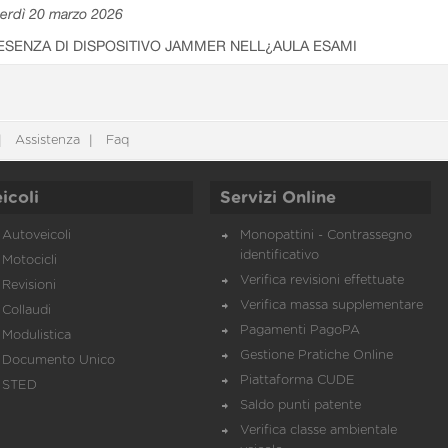
erdì 20 marzo 2026
ESENZA DI DISPOSITIVO JAMMER NELL¿AULA ESAMI
Assistenza
Faq
icoli
Servizi Online
Autoveicoli
Monopattini - Contrassegno
identificativo
Motocicli
Verifica revisioni effettuate
Revisioni
Verifica massa supplementare
Collaudi
Pagamenti PagoPA
Modulistica
Gestione Pratiche Online
Documento Unico
Piattaforma CUDE
STED
Saldo punti patente
Verifica classe ambientale