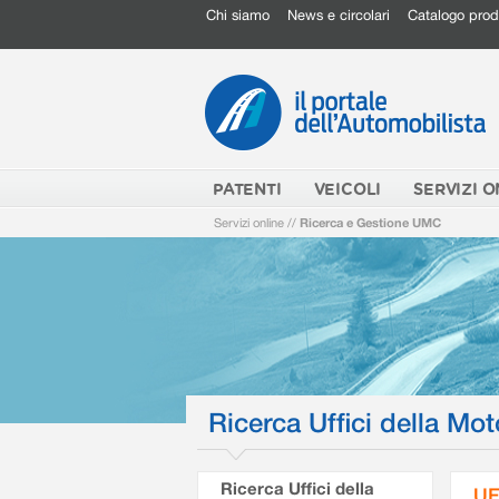
Chi siamo
News e circolari
Catalogo prod
PATENTI
VEICOLI
SERVIZI O
Servizi online
//
Ricerca e Gestione UMC
Ricerca Uffici della Mot
Ricerca Uffici della
UF