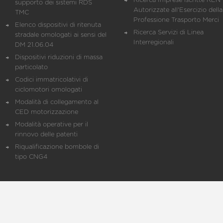
Ricerca Imprese iscritte REN 
supporto dei sistemi RDS
Autorizzate all'Esercizio della
TMC
Professione Trasporto Merci
Elenco dispositivi di ritenuta
Ricerca Servizi di Linea
stradale omologati ai sensi del
Interregionali
DM 21.06.04
Dispositivi riduzioni di massa
particolato
Codici immatricolativi di
ciclomotori omologati
Modalità di collegamento al
CED motorizzazione
Modalità operative per il
rinnovo delle patenti
Riqualificazione bombole di
tipo CNG4