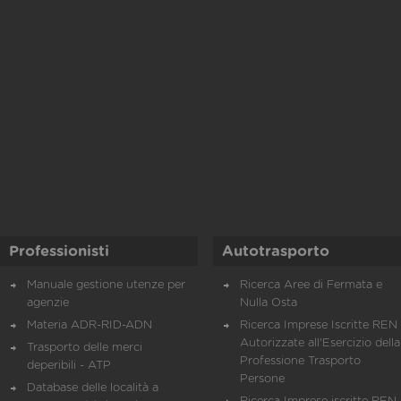
Professionisti
Autotrasporto
Manuale gestione utenze per
Ricerca Aree di Fermata e
agenzie
Nulla Osta
Materia ADR-RID-ADN
Ricerca Imprese Iscritte REN 
Autorizzate all'Esercizio della
Trasporto delle merci
Professione Trasporto
deperibili - ATP
Persone
Database delle località a