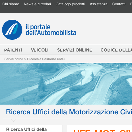
Chi siamo
News e circolari
Catalogo prodotti
Assistenza
Contatti
PATENTI
VEICOLI
SERVIZI ONLINE
CODICE DELL
Servizi online
//
Ricerca e Gestione UMC
Ricerca Uffici della Motorizzazione Civi
Ricerca Uffici della