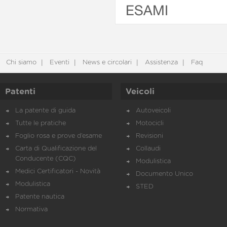
ESAMI
Chi siamo
Eventi
News e circolari
Assistenza
Faq
Patenti
Veicoli
La patente di guida
Autoveicoli
Tutte le pratiche
Motocicli
Foglio rosa e prove d’esame
Revisioni
Carta di Qualificazione del
Collaudi
Conducente (CQC)
Modulistica
Medici Certificatori - Novità
Documento Unico
Modulistica
STED
Patente nautica
Normativa