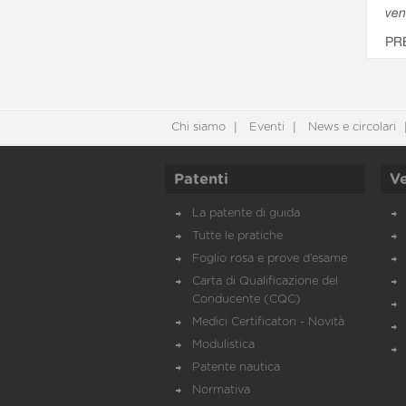
ven
PR
Chi siamo
Eventi
News e circolari
Patenti
Ve
La patente di guida
Tutte le pratiche
Foglio rosa e prove d’esame
Carta di Qualificazione del
Conducente (CQC)
Medici Certificatori - Novità
Modulistica
Patente nautica
Normativa