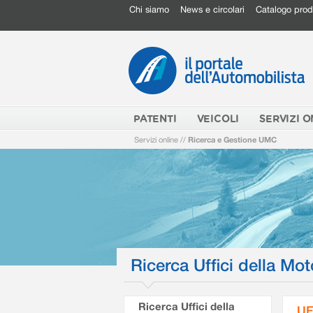
Chi siamo
News e circolari
Catalogo prod
PATENTI
VEICOLI
SERVIZI O
Servizi online
//
Ricerca e Gestione UMC
Ricerca Uffici della Mot
Ricerca Uffici della
UF