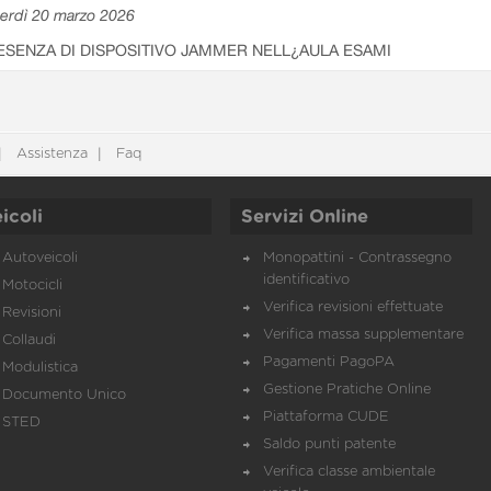
erdì 20 marzo 2026
ESENZA DI DISPOSITIVO JAMMER NELL¿AULA ESAMI
Assistenza
Faq
icoli
Servizi Online
Autoveicoli
Monopattini - Contrassegno
identificativo
Motocicli
Verifica revisioni effettuate
Revisioni
Verifica massa supplementare
Collaudi
Pagamenti PagoPA
Modulistica
Gestione Pratiche Online
Documento Unico
Piattaforma CUDE
STED
Saldo punti patente
Verifica classe ambientale