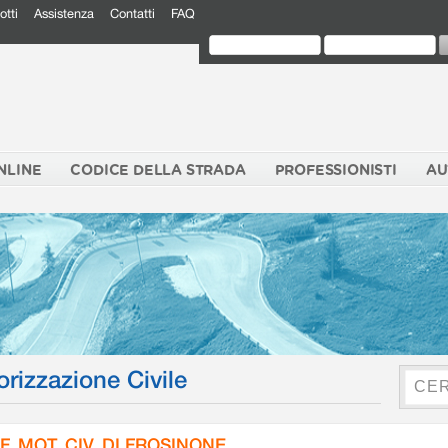
otti
Assistenza
Contatti
FAQ
NLINE
CODICE DELLA STRADA
PROFESSIONISTI
AU
orizzazione Civile
F. MOT. CIV. DI FROSINONE