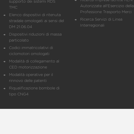
Ricerca Imprese iscritte REN 
supporto dei sistemi RDS
Autorizzate all'Esercizio della
TMC
Professione Trasporto Merci
Elenco dispositivi di ritenuta
Ricerca Servizi di Linea
stradale omologati ai sensi del
Interregionali
DM 21.06.04
Dispositivi riduzioni di massa
particolato
Codici immatricolativi di
ciclomotori omologati
Modalità di collegamento al
CED motorizzazione
Modalità operative per il
rinnovo delle patenti
Riqualificazione bombole di
tipo CNG4