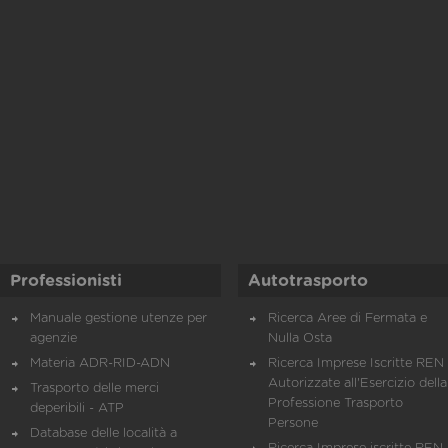
Professionisti
Autotrasporto
Manuale gestione utenze per
Ricerca Aree di Fermata e
agenzie
Nulla Osta
Materia ADR-RID-ADN
Ricerca Imprese Iscritte REN 
Autorizzate all'Esercizio della
Trasporto delle merci
Professione Trasporto
deperibili - ATP
Persone
Database delle località a