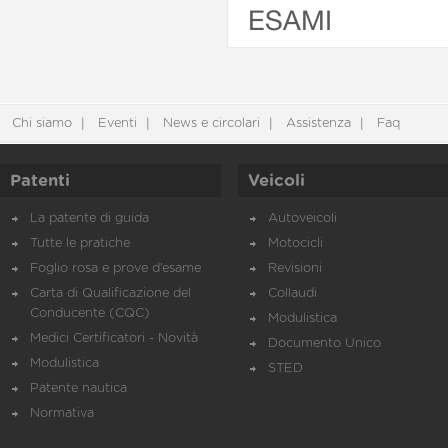
ESAMI
Chi siamo
Eventi
News e circolari
Assistenza
Faq
Patenti
Veicoli
La patente di guida
Autoveicoli
Tutte le pratiche
Motocicli
Foglio rosa e prove d’esame
Revisioni
Carta di Qualificazione del
Collaudi
Conducente (CQC)
Modulistica
Medici Certificatori - Novità
Documento Unico
Modulistica
STED
Patente nautica
Normativa