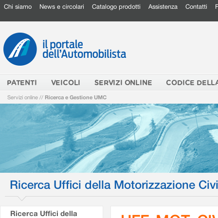
Chi siamo
News e circolari
Catalogo prodotti
Assistenza
Contatti
PATENTI
VEICOLI
SERVIZI ONLINE
CODICE DELL
Servizi online
//
Ricerca e Gestione UMC
Ricerca Uffici della Motorizzazione Civi
Ricerca Uffici della