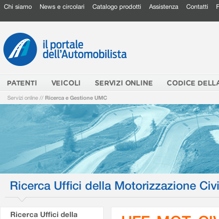
Chi siamo
News e circolari
Catalogo prodotti
Assistenza
Contatti
PATENTI
VEICOLI
SERVIZI ONLINE
CODICE DELL
Servizi online
//
Ricerca e Gestione UMC
Ricerca Uffici della Motorizzazione Civi
Ricerca Uffici della