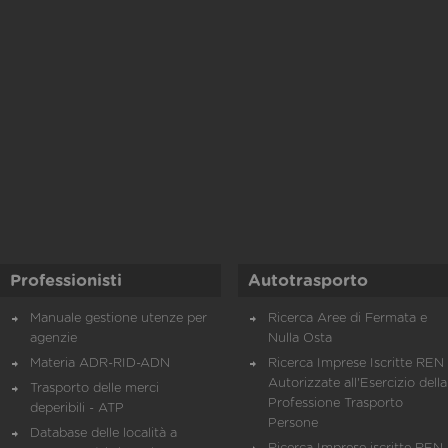
Professionisti
Autotrasporto
Manuale gestione utenze per
Ricerca Aree di Fermata e
agenzie
Nulla Osta
Materia ADR-RID-ADN
Ricerca Imprese Iscritte REN 
Autorizzate all'Esercizio della
Trasporto delle merci
Professione Trasporto
deperibili - ATP
Persone
Database delle località a