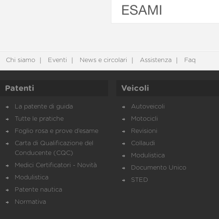
ESAMI
Chi siamo
Eventi
News e circolari
Assistenza
Faq
Patenti
Veicoli
La patente di guida
Autoveicoli
Tutte le pratiche
Motocicli
Foglio rosa e prove d’esame
Revisioni
Carta di Qualificazione del
Collaudi
Conducente (CQC)
Modulistica
Medici Certificatori - Novità
Documento Unico
Modulistica
STED
Patente nautica
Normativa