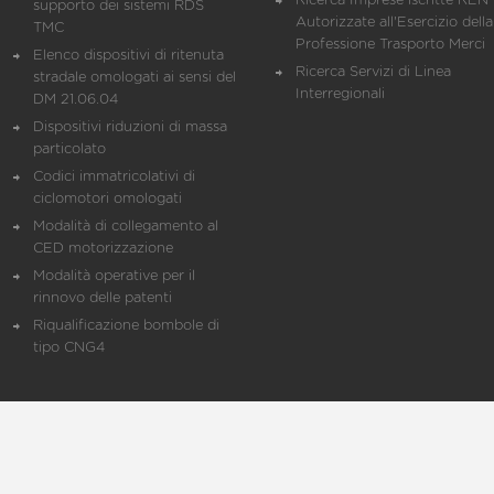
Ricerca Imprese iscritte REN 
supporto dei sistemi RDS
Autorizzate all'Esercizio della
TMC
Professione Trasporto Merci
Elenco dispositivi di ritenuta
Ricerca Servizi di Linea
stradale omologati ai sensi del
Interregionali
DM 21.06.04
Dispositivi riduzioni di massa
particolato
Codici immatricolativi di
ciclomotori omologati
Modalità di collegamento al
CED motorizzazione
Modalità operative per il
rinnovo delle patenti
Riqualificazione bombole di
tipo CNG4