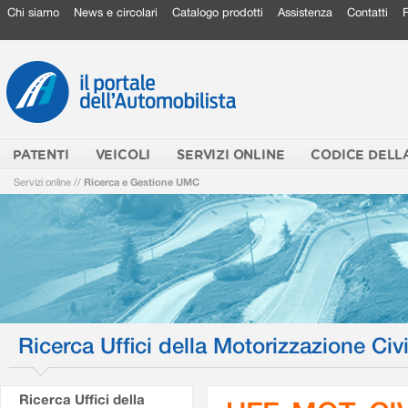
Chi siamo
News e circolari
Catalogo prodotti
Assistenza
Contatti
PATENTI
VEICOLI
SERVIZI ONLINE
CODICE DELL
Servizi online
//
Ricerca e Gestione UMC
Ricerca Uffici della Motorizzazione Civi
Ricerca Uffici della