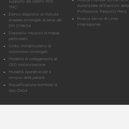
Ricerca Imprese iscritte REN 
supporto dei sistemi RDS
Autorizzate all'Esercizio della
TMC
Professione Trasporto Merci
Elenco dispositivi di ritenuta
Ricerca Servizi di Linea
stradale omologati ai sensi del
Interregionali
DM 21.06.04
Dispositivi riduzioni di massa
particolato
Codici immatricolativi di
ciclomotori omologati
Modalità di collegamento al
CED motorizzazione
Modalità operative per il
rinnovo delle patenti
Riqualificazione bombole di
tipo CNG4