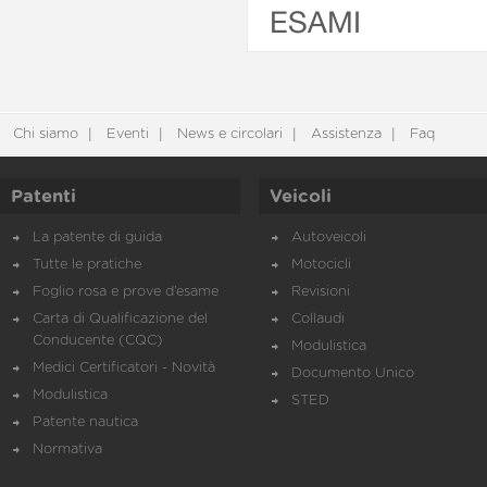
ESAMI
Chi siamo
Eventi
News e circolari
Assistenza
Faq
Patenti
Veicoli
La patente di guida
Autoveicoli
Tutte le pratiche
Motocicli
Foglio rosa e prove d’esame
Revisioni
Carta di Qualificazione del
Collaudi
Conducente (CQC)
Modulistica
Medici Certificatori - Novità
Documento Unico
Modulistica
STED
Patente nautica
Normativa