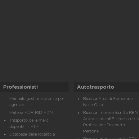
Professionisti
Autotrasporto
Manuale gestione utenze per
Ricerca Aree di Fermata e
agenzie
Nulla Osta
Materia ADR-RID-ADN
Ricerca Imprese Iscritte REN 
Autorizzate all'Esercizio della
Trasporto delle merci
Professione Trasporto
deperibili - ATP
Persone
Database delle località a