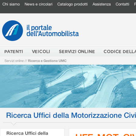
Chi siamo
News e circolari
Catalogo prodotti
Assistenza
Contatti
PATENTI
VEICOLI
SERVIZI ONLINE
CODICE DELL
Servizi online
//
Ricerca e Gestione UMC
Ricerca Uffici della Motorizzazione Civi
Ricerca Uffici della