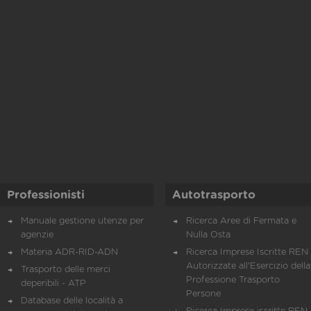
Professionisti
Autotrasporto
Manuale gestione utenze per
Ricerca Aree di Fermata e
agenzie
Nulla Osta
Materia ADR-RID-ADN
Ricerca Imprese Iscritte REN 
Autorizzate all'Esercizio della
Trasporto delle merci
Professione Trasporto
deperibili - ATP
Persone
Database delle località a