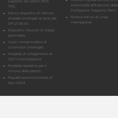
Ricerca Imprese iscritte REN 
supporto dei sistemi RDS
Autorizzate all'Esercizio della
TMC
Professione Trasporto Merci
Elenco dispositivi di ritenuta
Ricerca Servizi di Linea
stradale omologati ai sensi del
Interregionali
DM 21.06.04
Dispositivi riduzioni di massa
particolato
Codici immatricolativi di
ciclomotori omologati
Modalità di collegamento al
CED motorizzazione
Modalità operative per il
rinnovo delle patenti
Riqualificazione bombole di
tipo CNG4