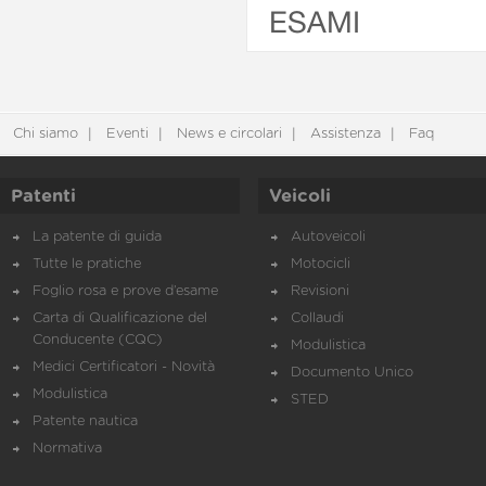
ESAMI
Chi siamo
Eventi
News e circolari
Assistenza
Faq
Patenti
Veicoli
La patente di guida
Autoveicoli
Tutte le pratiche
Motocicli
Foglio rosa e prove d’esame
Revisioni
Carta di Qualificazione del
Collaudi
Conducente (CQC)
Modulistica
Medici Certificatori - Novità
Documento Unico
Modulistica
STED
Patente nautica
Normativa