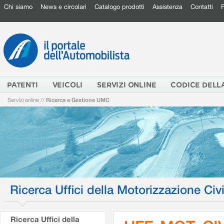
Chi siamo
News e circolari
Catalogo prodotti
Assistenza
Contatti
PATENTI
VEICOLI
SERVIZI ONLINE
CODICE DELL
Servizi online
//
Ricerca e Gestione UMC
Ricerca Uffici della Motorizzazione Civi
Ricerca Uffici della