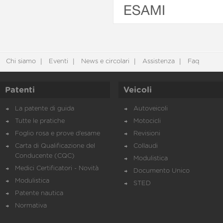
ESAMI
Chi siamo
Eventi
News e circolari
Assistenza
Faq
Patenti
Veicoli
La patente di guida
Autoveicoli
Tutte le pratiche
Motocicli
Foglio rosa e prove d’esame
Revisioni
Carta di Qualificazione del
Collaudi
Conducente (CQC)
Modulistica
Medici Certificatori - Novità
Documento Unico
Modulistica
STED
Patente nautica
Normativa