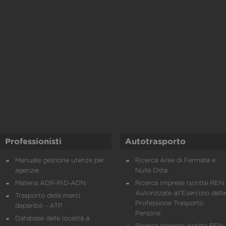
Professionisti
Autotrasporto
Manuale gestione utenze per
Ricerca Aree di Fermata e
agenzie
Nulla Osta
Materia ADR-RID-ADN
Ricerca Imprese Iscritte REN 
Autorizzate all'Esercizio della
Trasporto delle merci
Professione Trasporto
deperibili - ATP
Persone
Database delle località a