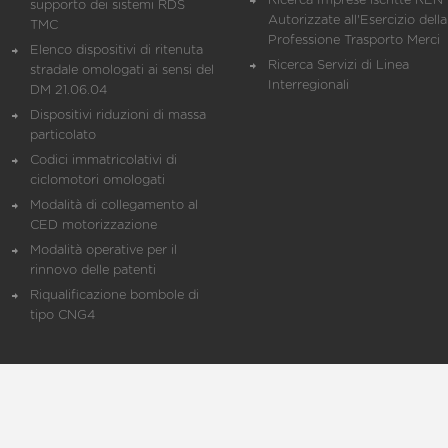
Ricerca Imprese iscritte REN 
supporto dei sistemi RDS
Autorizzate all'Esercizio della
TMC
Professione Trasporto Merci
Elenco dispositivi di ritenuta
Ricerca Servizi di Linea
stradale omologati ai sensi del
Interregionali
DM 21.06.04
Dispositivi riduzioni di massa
particolato
Codici immatricolativi di
ciclomotori omologati
Modalità di collegamento al
CED motorizzazione
Modalità operative per il
rinnovo delle patenti
Riqualificazione bombole di
tipo CNG4