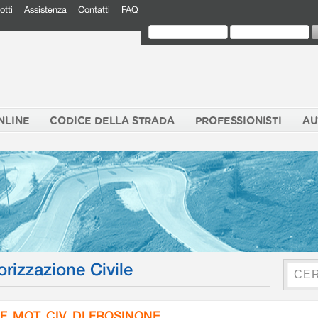
otti
Assistenza
Contatti
FAQ
NLINE
CODICE DELLA STRADA
PROFESSIONISTI
AU
orizzazione Civile
F. MOT. CIV. DI FROSINONE