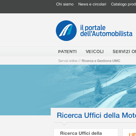
Chi siamo
News e circolari
Catalogo prod
PATENTI
VEICOLI
SERVIZI O
Servizi online
//
Ricerca e Gestione UMC
Ricerca Uffici della Mot
Ricerca Uffici della
UF