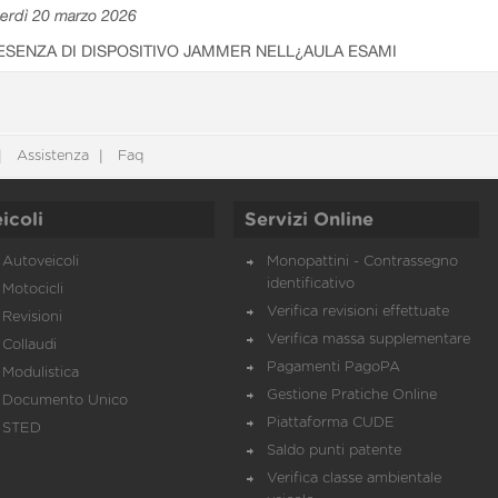
erdì 20 marzo 2026
ESENZA DI DISPOSITIVO JAMMER NELL¿AULA ESAMI
Assistenza
Faq
icoli
Servizi Online
Autoveicoli
Monopattini - Contrassegno
identificativo
Motocicli
Verifica revisioni effettuate
Revisioni
Verifica massa supplementare
Collaudi
Pagamenti PagoPA
Modulistica
Gestione Pratiche Online
Documento Unico
Piattaforma CUDE
STED
Saldo punti patente
Verifica classe ambientale