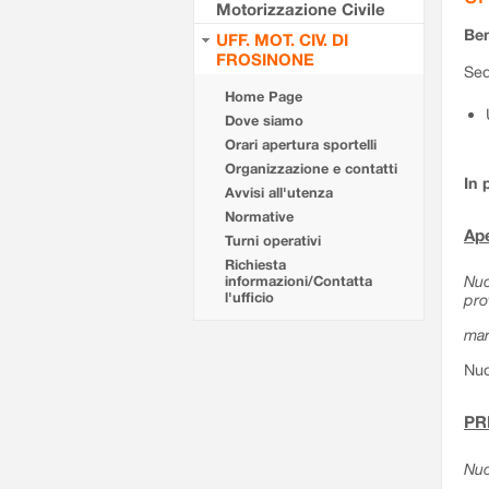
Motorizzazione Civile
Ben
UFF. MOT. CIV. DI
FROSINONE
Sed
Home Page
Dove siamo
Orari apertura sportelli
Organizzazione e contatti
In 
Avvisi all'utenza
Normative
Ape
Turni operativi
Richiesta
Nuo
informazioni/Contatta
l'ufficio
pro
mar
Nuo
PR
Nuo