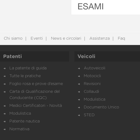
ESAMI
Chi siamo
Eventi
News e circolari
Assistenza
Faq
Patenti
Veicoli
La patente di guida
Autoveicoli
Tutte le pratiche
Motocicli
Foglio rosa e prove d’esame
Revisioni
Carta di Qualificazione del
Collaudi
Conducente (CQC)
Modulistica
Medici Certificatori - Novità
Documento Unico
Modulistica
STED
Patente nautica
Normativa