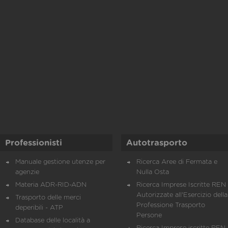
Professionisti
Autotrasporto
Manuale gestione utenze per
Ricerca Aree di Fermata e
agenzie
Nulla Osta
Materia ADR-RID-ADN
Ricerca Imprese Iscritte REN 
Autorizzate all'Esercizio della
Trasporto delle merci
Professione Trasporto
deperibili - ATP
Persone
Database delle località a