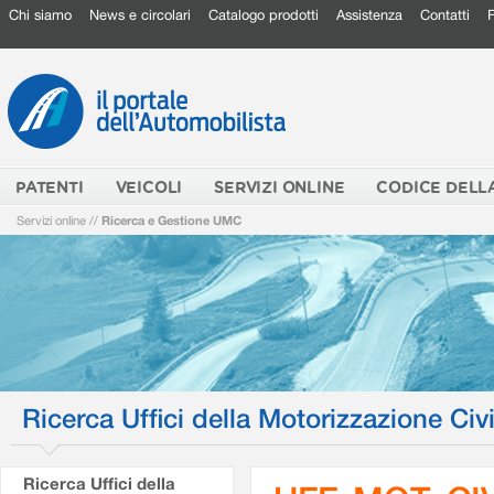
Chi siamo
News e circolari
Catalogo prodotti
Assistenza
Contatti
PATENTI
VEICOLI
SERVIZI ONLINE
CODICE DELL
Servizi online
//
Ricerca e Gestione UMC
Ricerca Uffici della Motorizzazione Civi
Ricerca Uffici della