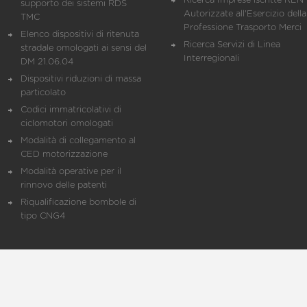
Ricerca Imprese iscritte REN 
supporto dei sistemi RDS
Autorizzate all'Esercizio della
TMC
Professione Trasporto Merci
Elenco dispositivi di ritenuta
Ricerca Servizi di Linea
stradale omologati ai sensi del
Interregionali
DM 21.06.04
Dispositivi riduzioni di massa
particolato
Codici immatricolativi di
ciclomotori omologati
Modalità di collegamento al
CED motorizzazione
Modalità operative per il
rinnovo delle patenti
Riqualificazione bombole di
tipo CNG4