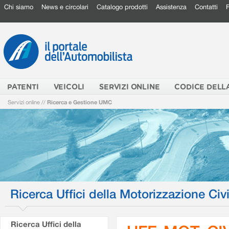
Chi siamo
News e circolari
Catalogo prodotti
Assistenza
Contatti
PATENTI
VEICOLI
SERVIZI ONLINE
CODICE DELL
Servizi online
//
Ricerca e Gestione UMC
Ricerca Uffici della Motorizzazione Civi
Ricerca Uffici della