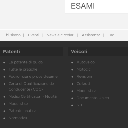
ESAMI
Chi siamo
Eventi
News e circolari
Assistenza
Faq
Patenti
Veicoli
La patente di guida
Autoveicoli
Tutte le pratiche
Motocicli
Foglio rosa e prove d’esame
Revisioni
Carta di Qualificazione del
Collaudi
Conducente (CQC)
Modulistica
Medici Certificatori - Novità
Documento Unico
Modulistica
STED
Patente nautica
Normativa