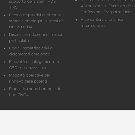
Ricerca Imprese iscritte REN 
supporto dei sistemi RDS
Autorizzate all'Esercizio della
TMC
Professione Trasporto Merci
Elenco dispositivi di ritenuta
Ricerca Servizi di Linea
stradale omologati ai sensi del
Interregionali
DM 21.06.04
Dispositivi riduzioni di massa
particolato
Codici immatricolativi di
ciclomotori omologati
Modalità di collegamento al
CED motorizzazione
Modalità operative per il
rinnovo delle patenti
Riqualificazione bombole di
tipo CNG4