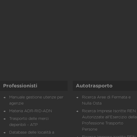
Professionisti
Autotrasporto
Manuale gestione utenze per
Ricerca Aree di Fermata e
agenzie
Nulla Osta
Materia ADR-RID-ADN
Ricerca Imprese Iscritte REN 
Autorizzate all'Esercizio della
Trasporto delle merci
Professione Trasporto
deperibili - ATP
Persone
Database delle località a