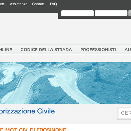
otti
Assistenza
Contatti
FAQ
NLINE
CODICE DELLA STRADA
PROFESSIONISTI
AU
orizzazione Civile
F. MOT. CIV. DI FROSINONE