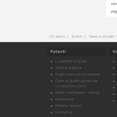
ven
PR
Chi siamo
Eventi
News e circolari
Patenti
Ve
La patente di guida
Tutte le pratiche
Foglio rosa e prove d’esame
Carta di Qualificazione del
Conducente (CQC)
Medici Certificatori - Novità
Modulistica
Patente nautica
Normativa