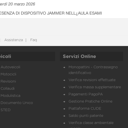
erdì 20 marzo 2026
ESENZA DI DISPOSITIVO JAMMER NELL¿AULA ESAMI
Assistenza
Faq
icoli
Servizi Online
Autoveicoli
Monopattini - Contrassegno
identificativo
Motocicli
Verifica revisioni effettuate
Revisioni
Verifica massa supplementare
Collaudi
Pagamenti PagoPA
Modulistica
Gestione Pratiche Online
Documento Unico
Piattaforma CUDE
STED
Saldo punti patente
Verifica classe ambientale