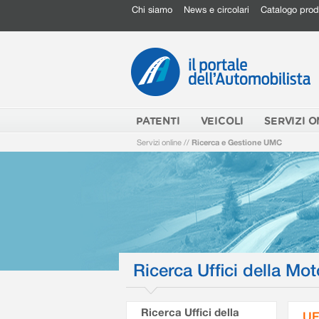
Chi siamo
News e circolari
Catalogo prod
PATENTI
VEICOLI
SERVIZI O
Servizi online
//
Ricerca e Gestione UMC
Ricerca Uffici della Mot
Ricerca Uffici della
UF