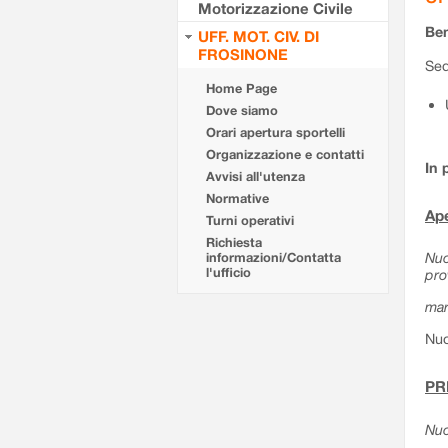
Motorizzazione Civile
Ben
UFF. MOT. CIV. DI
FROSINONE
Sed
Home Page
Dove siamo
Orari apertura sportelli
Organizzazione e contatti
In 
Avvisi all'utenza
Normative
Ape
Turni operativi
Richiesta
Nuo
informazioni/Contatta
l'ufficio
pro
mar
Nuo
PR
Nuo